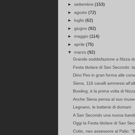
►
settembre
(153)
►
agosto
(72)
►
luglio
(62)
►
giugno
(92)
►
maggio
(114)
►
aprile
(75)
▼
marzo
(92)
Grande soddisfazione a Nizza dopo
Festa titolare di San Secondo: la 
Dino Pes in gran forma alle cors
Siena, 116 cavalli ammessi all'a
Bowling, è la prima volta di Nizz
Anche Siena pensa al suo museo
Legnano, le batterie di domani
A San Secondo una nuova bandiera
Oggi la Festa titolare di San Se
Cotto, neo assessore al Palio: "B