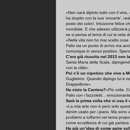
«Non sarà dipinto tutto con il vino
ha stupito con la sua ‘enoarte’, rea
posto dei colori. Intuizione felice 
mondiale. E che adesso utilizzerà p
se si pensa al tema di cui la seta d
«Nella vita non ho mai scelto cose f
Palio sia un punto di arrivo ma anc
comunque in senso positivo. Spero -
C’era già riuscita nel 2013 con la
Santa Maria della Scala, dipingen
con la città».
Poi c’è un nipotino che vive a M
Guglielmo. Quando dipingo lui è ne
Drappellone».
Ha visto la Carriera?
«Più volte. C
Palio con i fazzoletti... emozionant
Sarà la prima volta che si usa il v
«La mia arte non è però solo questa
denim usato per i jeans. Ma sono 
problemi a tuffarmi nel tema propost
come eccellenza di cui già parlava 
Ha già un’idea di come agire sul