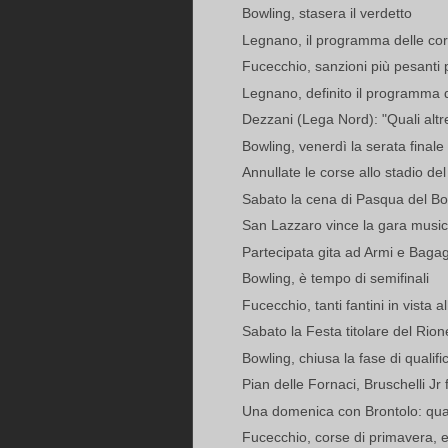
Bowling, stasera il verdetto
Legnano, il programma delle co
Fucecchio, sanzioni più pesanti p
Legnano, definito il programma de
Dezzani (Lega Nord): "Quali altre
Bowling, venerdì la serata finale
Annullate le corse allo stadio del
Sabato la cena di Pasqua del B
San Lazzaro vince la gara musici
Partecipata gita ad Armi e Bagagli
Bowling, è tempo di semifinali
Fucecchio, tanti fantini in vista al
Sabato la Festa titolare del Ri
Bowling, chiusa la fase di qualifi
Pian delle Fornaci, Bruschelli Jr f
Una domenica con Brontolo: quat
Fucecchio, corse di primavera, ec