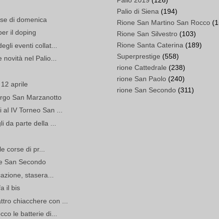
Palio 2019
(126)
Palio di Siena
(194)
rse di domenica
Rione San Martino San Rocco
(1
er il doping
Rione San Silvestro
(103)
Rione Santa Caterina
(189)
gli eventi collat...
Superprestige
(558)
 novità nel Palio...
rione Cattedrale
(238)
rione San Paolo
(240)
 12 aprile
rione San Secondo
(311)
orgo San Marzanotto
 al IV Torneo San ...
 da parte della ...
le corse di pr...
one San Secondo
cazione, stasera...
a il bis
tro chiacchere con ...
co le batterie di...