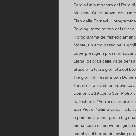
Sergio Unia maestro del Palio di A
Massimo Cotto nuovo assessore 
Pian delle Fornaci, il programma
Bowling, terza serata del torneo
Il programma dei festeggiamenti 
Monte, un altro passo nella grigl
Superprestige, i prossimi appu
Siena, gli orari delle visite per l'
Stasera la terza giornata del bowl
Tre giorni di Festa a San Domeni
Tanaro: è arrivato un nuovo cavall
Domenica 19 aprile San Pietro org
Ballesteros: "Vorrei scendere co
San Pietro, "ultima cena" nella v
5 podi nella prima gara stagiona
Siena, cosa si muove nel gioco 
Ieri al via il torneo di bowling d