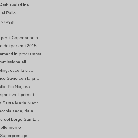
sti: svelati ina...
al Palio
 di oggi
per il Capodanno s...
ia dei partenti 2015
ntamenti in programma
ammissione all...
ing: ecco la sit...
co Savio con la pr...
o, Pic Nic, ora ...
anizza il primo t...
n Santa Maria Nuov...
ecchia sede, da a...
le del borgo San L...
delle monte
el Superprestige