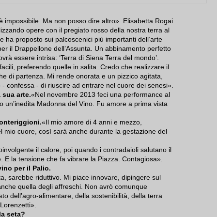
, è impossibile. Ma non posso dire altro». Elisabetta Rogai
lizzando opere con il pregiato rosso della nostra terra al
che ha proposto sui palcoscenici più importanti dell’arte
er il Drappellone dell’Assunta.
Un abbinamento perfetto
ovrà essere intrisa: ‘Terra di Siena Terra del mondo’.
acili, preferendo quelle in salita. Credo che realizzare il
he di partenza. Mi rende onorata e un pizzico agitata,
 confessa - di riuscire ad entrare nel cuore dei senesi».
 sua arte.
«Nel novembre 2013 feci una performance al
do un’inedita Madonna del Vino. Fu amore a prima vista
onteriggioni.
«Il mio amore di 4 anni e mezzo,
l mio cuore, così sarà anche durante la gestazione del
oinvolgente il calore, poi quando i contradaioli salutano il
e. E la tensione che fa vibrare la Piazza. Contagiosa».
ino per il Palio.
, sarebbe riduttivo. Mi piace innovare, dipingere sul
anche quella degli affreschi. Non avrò comunque
o dell’agro-alimentare, della sostenibilità, della terra
Lorenzetti».
la seta?