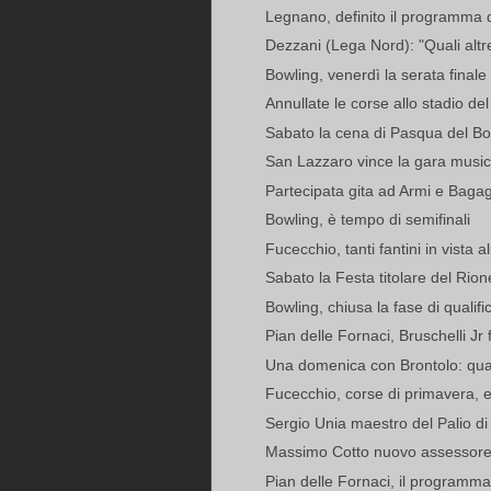
Legnano, definito il programma de
Dezzani (Lega Nord): "Quali altre
Bowling, venerdì la serata finale
Annullate le corse allo stadio del
Sabato la cena di Pasqua del B
San Lazzaro vince la gara musici
Partecipata gita ad Armi e Bagagli
Bowling, è tempo di semifinali
Fucecchio, tanti fantini in vista al
Sabato la Festa titolare del Ri
Bowling, chiusa la fase di qualifi
Pian delle Fornaci, Bruschelli Jr f
Una domenica con Brontolo: quat
Fucecchio, corse di primavera, ec
Sergio Unia maestro del Palio di A
Massimo Cotto nuovo assessore 
Pian delle Fornaci, il programma