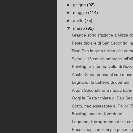
►
giugno
(92)
►
maggio
(114)
►
aprile
(75)
▼
marzo
(92)
Grande soddisfazione a Nizza dopo
Festa titolare di San Secondo: la 
Dino Pes in gran forma alle cors
Siena, 116 cavalli ammessi all'a
Bowling, è la prima volta di Nizz
Anche Siena pensa al suo museo
Legnano, le batterie di domani
A San Secondo una nuova bandiera
Oggi la Festa titolare di San Se
Cotto, neo assessore al Palio: "B
Bowling, stasera il verdetto
Legnano, il programma delle co
Fucecchio, sanzioni più pesanti p