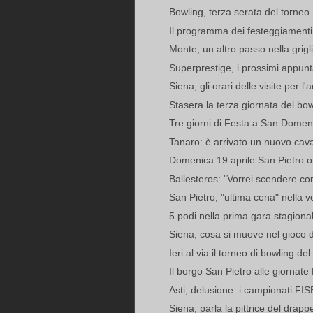
Bowling, terza serata del torneo
Il programma dei festeggiamenti 
Monte, un altro passo nella grigl
Superprestige, i prossimi appu
Siena, gli orari delle visite per l'
Stasera la terza giornata del bowl
Tre giorni di Festa a San Domeni
Tanaro: è arrivato un nuovo cavall
Domenica 19 aprile San Pietro org
Ballesteros: "Vorrei scendere co
San Pietro, "ultima cena" nella v
5 podi nella prima gara stagiona
Siena, cosa si muove nel gioco 
Ieri al via il torneo di bowling d
Il borgo San Pietro alle giornate
Asti, delusione: i campionati FIS
Siena, parla la pittrice del drapp