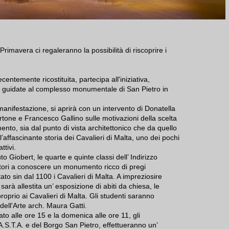
Primavera ci regaleranno la possibilità di riscoprire i
centemente ricostituita, partecipa all'iniziativa,
e guidate al complesso monumentale di San Pietro in
 manifestazione, si aprirà con un intervento di Donatella
rtone e Francesco Gallino sulle motivazioni della scelta
to, sia dal punto di vista architettonico che da quello
ll’affascinante storia dei Cavalieri di Malta, uno dei pochi
ttivi.
to Giobert, le quarte e quinte classi dell’ Indirizzo
tori a conoscere un monumento ricco di pregi
tato sin dal 1100 i Cavalieri di Malta. A impreziosire
arà allestita un’ esposizione di abiti da chiesa, le
roprio ai Cavalieri di Malta. Gli studenti saranno
 dell'Arte arch. Maura Gatti.
ato alle ore 15 e la domenica alle ore 11, gli
'A.S.T.A. e del Borgo San Pietro, effettueranno un’