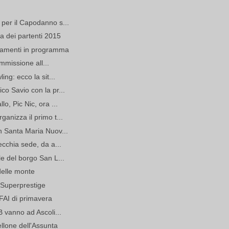
per il Capodanno s...
ia dei partenti 2015
ntamenti in programma
ammissione all...
ing: ecco la sit...
co Savio con la pr...
o, Pic Nic, ora ...
anizza il primo t...
n Santa Maria Nuov...
ecchia sede, da a...
le del borgo San L...
delle monte
el Superprestige
 FAI di primavera
B vanno ad Ascoli...
ellone dell'Assunta