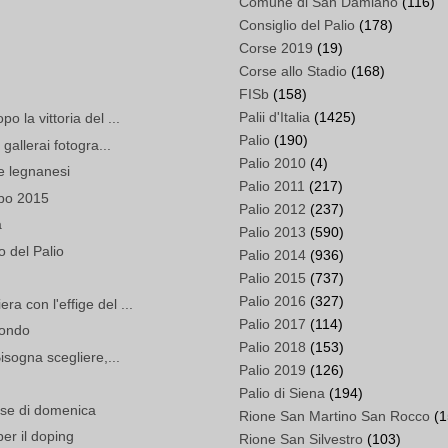
Comune di San Damiano
(116)
Consiglio del Palio
(178)
Corse 2019
(19)
Corse allo Stadio
(168)
FISb
(158)
Palii d'Italia
(1425)
 la vittoria del ...
Palio
(190)
gallerai fotogra...
Palio 2010
(4)
e legnanesi
Palio 2011
(217)
lbo 2015
Palio 2012
(237)
a
Palio 2013
(590)
 del Palio
Palio 2014
(936)
Palio 2015
(737)
Palio 2016
(327)
 con l'effige del ...
Palio 2017
(114)
condo
Palio 2018
(153)
isogna scegliere,...
Palio 2019
(126)
Palio di Siena
(194)
rse di domenica
Rione San Martino San Rocco
(1
er il doping
Rione San Silvestro
(103)