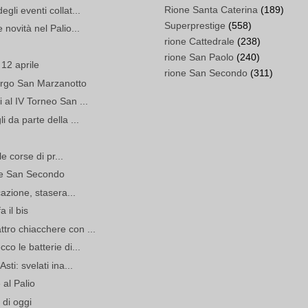
Rione Santa Caterina
(189)
gli eventi collat...
Superprestige
(558)
 novità nel Palio...
rione Cattedrale
(238)
rione San Paolo
(240)
 12 aprile
rione San Secondo
(311)
orgo San Marzanotto
 al IV Torneo San ...
 da parte della ...
le corse di pr...
one San Secondo
cazione, stasera...
a il bis
tro chiacchere con ...
co le batterie di...
sti: svelati ina...
al Palio
 di oggi