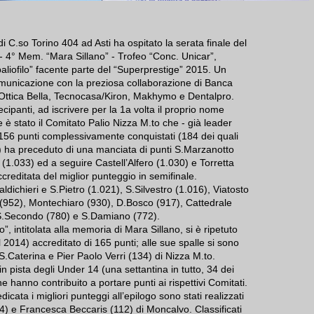
i C.so Torino 404 ad Asti ha ospitato la serata finale del
- 4° Mem. “Mara Sillano” - Trofeo “Conc. Unicar”,
aliofilo” facente parte del “Superprestige” 2015. Un
municazione con la preziosa collaborazione di Banca
, Ottica Bella, Tecnocasa/Kiron, Makhymo e Dentalpro.
ecipanti, ad iscrivere per la 1a volta il proprio nome
 è stato il Comitato Palio Nizza M.to che - già leader
1.156 punti complessivamente conquistati (184 dei quali
) ha preceduto di una manciata di punti S.Marzanotto
(1.033) ed a seguire Castell’Alfero (1.030) e Torretta
creditata del miglior punteggio in semifinale.
Baldichieri e S.Pietro (1.021), S.Silvestro (1.016), Viatosto
(952), Montechiaro (930), D.Bosco (917), Cattedrale
 S.Secondo (780) e S.Damiano (772).
o”, intitolata alla memoria di Mara Sillano, si è ripetuto
l 2014) accreditato di 165 punti; alle sue spalle si sono
i S.Caterina e Pier Paolo Verri (134) di Nizza M.to.
 pista degli Under 14 (una settantina in tutto, 34 dei
he hanno contribuito a portare punti ai rispettivi Comitati.
dicata i migliori punteggi all’epilogo sono stati realizzati
4) e Francesca Beccaris (112) di Moncalvo. Classificati