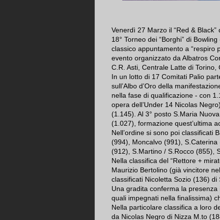
Venerdì 27 Marzo il “Red & Black” d
18° Torneo dei “Borghi” di Bowling 
classico appuntamento a “respiro p
evento organizzato da Albatros Co
C.R. Asti, Centrale Latte di Torino
In un lotto di 17 Comitati Palio part
sull’Albo d’Oro della manifestazione
nella fase di qualificazione - con 
opera dell’Under 14 Nicolas Negro
(1.145). Al 3° posto S.Maria Nuova 
(1.027), formazione quest’ultima ac
Nell’ordine si sono poi classificati 
(994), Moncalvo (991), S.Caterina 
(912), S.Martino / S.Rocco (855),
Nella classifica del “Rettore + mirat
Maurizio Bertolino (già vincitore ne
classificati Nicoletta Sozio (136) d
Una gradita conferma la presenza in
quali impegnati nella finalissima) c
Nella particolare classifica a loro de
da Nicolas Negro di Nizza M.to (18