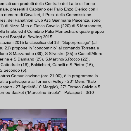
, premiati con prodotti della Centrale del Latte di Torino.
nale, presenti il Capitano del Palio Enzo Clerico con il
to numero di Cavalieri, il Pres. della Commissione
 Pres. del Panathlon Club Asti Gianmaria Piacenza, sono
(161) di Nizza M.to e Flavio Cavallo (220) di S.Marzanotto,
della finale, ed il Comitato Palio Montechiaro quale gruppo
eo dei Borghi di Bowling 2015.
tazioni 2015 la classifica del 18° “Superprestige” (al
su 21) propone in “condominio” al comando Torretta e
ono S.Marzanotto (39), S.Silvestro (35) e Castell’Alfero
aterina e S.Damiano (25), S.Martino/S.Rocco (22),
attedrale (18), Baldichieri, Canelli e S.Pietro (16),
 S.Secondo (6).
lbatros Comunicazione (ore 21,00), è in programma la
ati a partecipare ai Tornei di Volley - 23° Mem. "Italo
lasport - 27 Aprile/8-10 Maggio), 27° Torneo Calcio a 5
orneo Basket ("Marcolino Ercole" - Palasport - 3/10