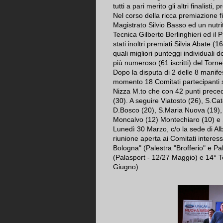
tutti a pari merito gli altri finalisti
Nel corso della ricca premiazione fi
Magistrato Silvio Basso ed un nutri
Tecnica Gilberto Berlinghieri ed il
stati inoltri premiati Silvia Abate 
quali migliori punteggi individuali 
più numeroso (61 iscritti) del Torn
Dopo la disputa di 2 delle 8 manifes
momento 18 Comitati partecipanti 
Nizza M.to che con 42 punti preced
(30). A seguire Viatosto (26), S.C
D.Bosco (20), S.Maria Nuova (19), C
Moncalvo (12) Montechiaro (10) e
Lunedì 30 Marzo, c/o la sede di A
riunione aperta ai Comitati interess
Bologna" (Palestra "Brofferio" e Pa
(Palasport - 12/27 Maggio) e 14° T
Giugno).