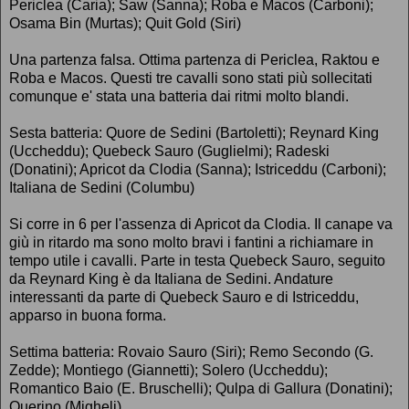
Periclea (Caria); Saw (Sanna); Roba e Macos (Carboni);
Osama Bin (Murtas); Quit Gold (Siri)
Una partenza falsa. Ottima partenza di Periclea, Raktou e
Roba e Macos. Questi tre cavalli sono stati più sollecitati
comunque e' stata una batteria dai ritmi molto blandi.
Sesta batteria: Quore de Sedini (Bartoletti); Reynard King
(Uccheddu); Quebeck Sauro (Guglielmi); Radeski
(Donatini); Apricot da Clodia (Sanna); Istriceddu (Carboni);
Italiana de Sedini (Columbu)
Si corre in 6 per l'assenza di Apricot da Clodia. Il canape va
giù in ritardo ma sono molto bravi i fantini a richiamare in
tempo utile i cavalli. Parte in testa Quebeck Sauro, seguito
da Reynard King è da Italiana de Sedini. Andature
interessanti da parte di Quebeck Sauro e di Istriceddu,
apparso in buona forma.
Settima batteria: Rovaio Sauro (Siri); Remo Secondo (G.
Zedde); Montiego (Giannetti); Solero (Uccheddu);
Romantico Baio (E. Bruschelli); Qulpa di Gallura (Donatini);
Querino (Migheli)