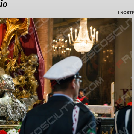
io
I NOST