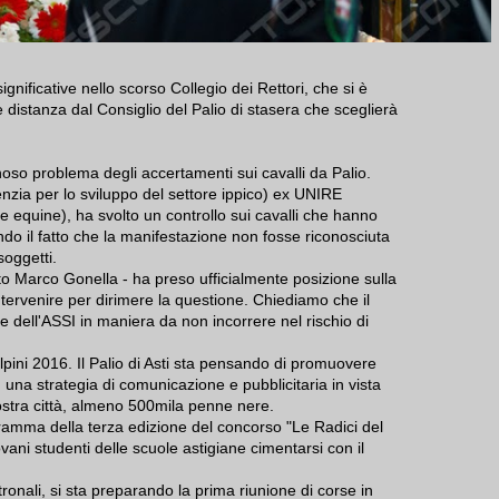
gnificative nello scorso Collegio dei Rettori, che si è
 distanza dal Consiglio del Palio di stasera che sceglierà
nnoso problema degli accertamenti sui cavalli da Palio.
nzia per lo sviluppo del settore ippico) ex UNIRE
 equine), ha svolto un controllo sui cavalli che hanno
do il fatto che la manifestazione non fosse riconosciuta
soggetti.
ato Marco Gonella - ha preso ufficialmente posizione sulla
ervenire per dirimere la questione. Chiediamo che il
e dell'ASSI in maniera da non incorrere nel rischio di
 alpini 2016. Il Palio di Asti sta pensando di promuovere
 una strategia di comunicazione e pubblicitaria in vista
ostra città, almeno 500mila penne nere.
gramma della terza edizione del concorso "Le Radici del
vani studenti delle scuole astigiane cimentarsi con il
ronali, si sta preparando la prima riunione di corse in