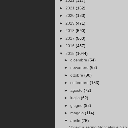
►
2022
(327)
►
2021
(162)
►
2020
(133)
►
2019
(471)
►
2018
(590)
►
2017
(560)
►
2016
(457)
▼
2015
(1044)
►
dicembre
(54)
►
novembre
(62)
►
ottobre
(90)
►
settembre
(153)
►
agosto
(72)
►
luglio
(62)
►
giugno
(92)
►
maggio
(114)
▼
aprile
(75)
Volley: a segno Moncalvo e San