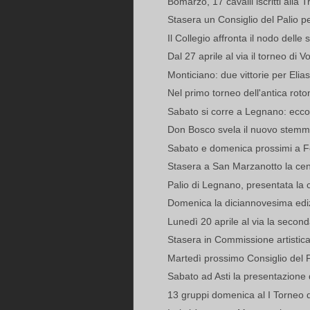
Bomarzo, 17 cavalli iscritti alla T
Stasera un Consiglio del Palio pe
Il Collegio affronta il nodo delle s
Dal 27 aprile al via il torneo di Vo
Monticiano: due vittorie per Eli
Nel primo torneo dell'antica rot
Sabato si corre a Legnano: ecco
Don Bosco svela il nuovo stemma,
Sabato e domenica prossimi a Fen
Stasera a San Marzanotto la cena
Palio di Legnano, presentata la
Domenica la diciannovesima ediz
Lunedì 20 aprile al via la second
Stasera in Commissione artistica 
Martedì prossimo Consiglio del P
Sabato ad Asti la presentazione d
13 gruppi domenica al I Torneo 