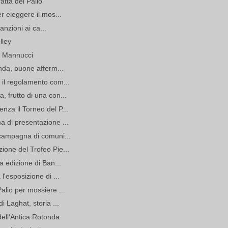
ratta del Palio
r eleggere il mos...
anzioni ai ca...
lley
as Mannucci
onda, buone afferm...
 il regolamento com...
 frutto di una con...
za il Torneo del P...
 di presentazione ...
 campagna di comuni...
ione del Trofeo Pie...
a edizione di Ban...
l'esposizione di ...
alio per mossiere ...
i Laghat, storia ...
dell'Antica Rotonda