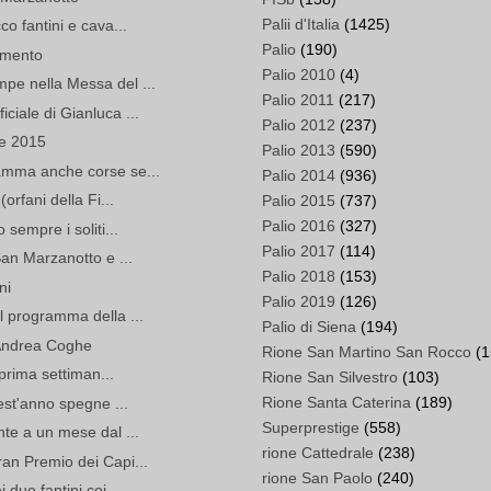
Palii d'Italia
(1425)
co fantini e cava...
Palio
(190)
ramento
Palio 2010
(4)
pe nella Messa del ...
Palio 2011
(217)
ciale di Gianluca ...
Palio 2012
(237)
ne 2015
Palio 2013
(590)
amma anche corse se...
Palio 2014
(936)
orfani della Fi...
Palio 2015
(737)
Palio 2016
(327)
 sempre i soliti...
Palio 2017
(114)
San Marzanotto e ...
Palio 2018
(153)
ni
Palio 2019
(126)
l programma della ...
Palio di Siena
(194)
 Andrea Coghe
Rione San Martino San Rocco
(1
 prima settiman...
Rione San Silvestro
(103)
Rione Santa Caterina
(189)
uest'anno spegne ...
Superprestige
(558)
nte a un mese dal ...
rione Cattedrale
(238)
an Premio dei Capi...
rione San Paolo
(240)
 due fantini coi...