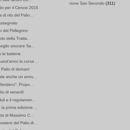
rione San Secondo
(311)
do per il Cencio 2015
i rito del Palio...
assegnato
 del Pellegrino
to della Tratta...
meglio onorare Sa...
 le batterie
est'anno la corsa ...
 Palio di domani
nale anche un annu...
fenderci". Propo...
lio di venerdì
li e il regolamen...
la prima edizione ...
etta di Massimo C...
siere del Palio di...