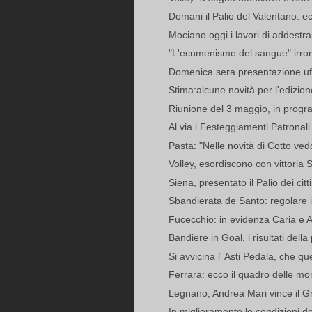
Domani il Palio del Valentano: ec
Mociano oggi i lavori di addest
"L'ecumenismo del sangue" irrom
Domenica sera presentazione uffi
Stima:alcune novità per l'edizio
Riunione del 3 maggio, in progr
Al via i Festeggiamenti Patronali (
Pasta: "Nelle novità di Cotto vedo
Volley, esordiscono con vittoria 
Siena, presentato il Palio dei citti
Sbandierata de Santo: regolare i
Fucecchio: in evidenza Caria e
Bandiere in Goal, i risultati della
Si avvicina l' Asti Pedala, che q
Ferrara: ecco il quadro delle mo
Legnano, Andrea Mari vince il Gr
In miglioramento le condizioni dei