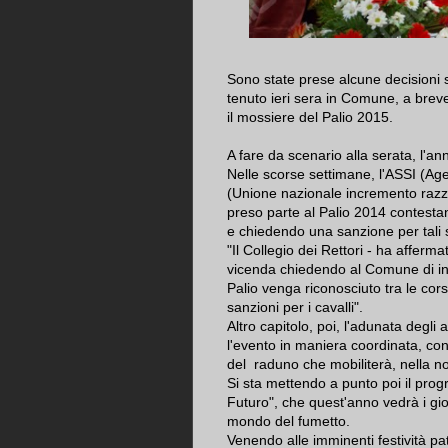
Sono state prese alcune decisioni si
tenuto ieri sera in Comune, a breve
il mossiere del Palio 2015.
A fare da scenario alla serata, l'a
Nelle scorse settimane, l'ASSI (Age
(Unione nazionale incremento razze
preso parte al Palio 2014 contestan
e chiedendo una sanzione per tali 
"Il Collegio dei Rettori - ha afferm
vicenda chiedendo al Comune di int
Palio venga riconosciuto tra le cors
sanzioni per i cavalli".
Altro capitolo, poi, l'adunata degli
l'evento in maniera coordinata, con
del raduno che mobiliterà, nella n
Si sta mettendo a punto poi il pro
Futuro", che quest'anno vedrà i gio
mondo del fumetto.
Venendo alle imminenti festività pat