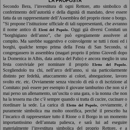
LA PROPOSTA
Secondo Bera, l’investitura di ogni Rettore, atto simbolico di
conferimento dell’autorità e della dignità di mandato, deve essere
fatta da un rappresentante dell’Assemblea del proprio rione o borgo.
"Si propone l’istituzione ufficiale di tali rappresentanti, che avranno
il nome antico di
. Oggi già diversi Comitati un
Eletti del Popolo
“borghigiano dell’anno”, che può egregiamente assolvere al
compito. Ma sarebbe suggestivo e coinvolgente se tutti i rioni ed i
borghi, qualche tempo prima della Festa di San Secondo, si
congregassero in assemblea (magari proprio il primo Giovedì dopo
la Domenica in Albis, data antica del Palio) e ancora meglio in una
festa conviviale per nominare il proprio
.
Eletto del Popolo
Scegliendolo tra chi, nell’arco dell’anno, si sia particolarmente
distinto per fedeltà, attaccamento ai colori, abnegazione, lavoro
svolto etc. etc. Ovviamente senza vincolo di età o di iscrizione al
Comitato: può essere per esempio il giovane tamburino che non si è
mai perso un allenamento, un’uscita o una gara, o la nonna che non
ha la tessera ma che c’è sempre quando si tratta di cucire, cucinare o
riordinare la sede. La carica di
, ovviamente, è
Eletto del Popolo
puramente simbolica ma molto onorifica, perché il prescelto ha
l’incarico di rappresentare tutto il Rione o il Borgo in un momento
importantissimo dell’annata paliesca, e sarà lui ad eseguire
materialmente l’investitura simbolica del proprio Rettore, e a