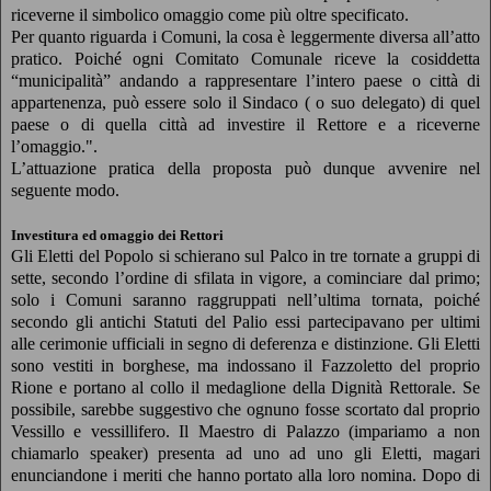
riceverne il simbolico omaggio come più oltre specificato.
Per quanto riguarda i Comuni, la cosa è leggermente diversa all’atto
pratico. Poiché ogni Comitato Comunale riceve la cosiddetta
“municipalità” andando a rappresentare l’intero paese o città di
appartenenza, può essere solo il Sindaco ( o suo delegato) di quel
paese o di quella città ad investire il Rettore e a riceverne
l’omaggio.".
L’attuazione pratica della proposta può dunque avvenire nel
seguente modo.
Investitura ed omaggio dei Rettori
Gli Eletti del Popolo si schierano sul Palco in tre tornate a gruppi di
sette, secondo l’ordine di sfilata in vigore, a cominciare dal primo;
solo i Comuni saranno raggruppati nell’ultima tornata, poiché
secondo gli antichi Statuti del Palio essi partecipavano per ultimi
alle cerimonie ufficiali in segno di deferenza e distinzione. Gli Eletti
sono vestiti in borghese, ma indossano il Fazzoletto del proprio
Rione e portano al collo il medaglione della Dignità Rettorale. Se
possibile, sarebbe suggestivo che ognuno fosse scortato dal proprio
Vessillo e vessillifero. Il Maestro di Palazzo (impariamo a non
chiamarlo speaker) presenta ad uno ad uno gli Eletti, magari
enunciandone i meriti che hanno portato alla loro nomina. Dopo di