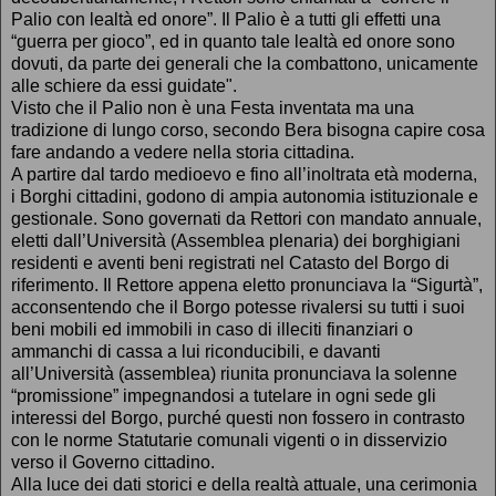
Palio con lealtà ed onore”. Il Palio è a tutti gli effetti una
“guerra per gioco”, ed in quanto tale lealtà ed onore sono
dovuti, da parte dei generali che la combattono, unicamente
alle schiere da essi guidate".
Visto che il Palio non è una Festa inventata ma una
tradizione di lungo corso, secondo Bera bisogna capire cosa
fare andando a vedere nella storia cittadina.
A partire dal tardo medioevo e fino all’inoltrata età moderna,
i Borghi cittadini, godono di ampia autonomia istituzionale e
gestionale. Sono governati da Rettori con mandato annuale,
eletti dall’Università (Assemblea plenaria) dei borghigiani
residenti e aventi beni registrati nel Catasto del Borgo di
riferimento. Il Rettore appena eletto pronunciava la “Sigurtà”,
acconsentendo che il Borgo potesse rivalersi su tutti i suoi
beni mobili ed immobili in caso di illeciti finanziari o
ammanchi di cassa a lui riconducibili, e davanti
all’Università (assemblea) riunita pronunciava la solenne
“promissione” impegnandosi a tutelare in ogni sede gli
interessi del Borgo, purché questi non fossero in contrasto
con le norme Statutarie comunali vigenti o in disservizio
verso il Governo cittadino.
Alla luce dei dati storici e della realtà attuale, una cerimonia