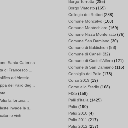
Borgo Torretta
(295)
Borgo Viatosto
(165)
Collegio dei Rettori
(288)
Comune Moncalvo
(108)
Comune Montechiaro
(169)
Comune Nizza Monferrato
(76)
Comune San Damiano
(30)
Comune di Baldichieri
(88)
Comune di Canelli
(32)
Comune di Castell'Alfero
(121)
rione Santa Caterina
Comune di San Damiano
(116)
ta di Francesco ...
Consiglio del Palio
(178)
ifica ad Alessio...
Corse 2019
(19)
ppa del Palio deg...
Corse allo Stadio
(168)
lata
FISb
(158)
Palii d'Italia
(1425)
alio la fortuna...
Palio
(190)
este invade le s...
Palio 2010
(4)
itori e vinti
Palio 2011
(217)
Palio 2012
(237)