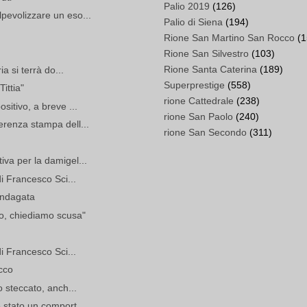
Palio 2019
(126)
pevolizzare un eso...
Palio di Siena
(194)
Rione San Martino San Rocco
(1
Rione San Silvestro
(103)
Rione Santa Caterina
(189)
ia si terrà do...
Superprestige
(558)
ittia"
rione Cattedrale
(238)
sitivo, a breve ...
rione San Paolo
(240)
erenza stampa dell...
rione San Secondo
(311)
iva per la damigel...
di Francesco Sci...
 indagata
ato, chiediamo scusa"
di Francesco Sci...
occo
o steccato, anch...
 stato un comport...