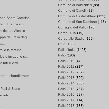
Comune di Baldichieri
(88)
Comune di Canelli
(32)
Comune di Castell'Alfero
(121)
rione Santa Caterina
Comune di San Damiano
(116)
ta di Francesco ...
Consiglio del Palio
(178)
ifica ad Alessio...
Corse 2019
(19)
ppa del Palio deg...
Corse allo Stadio
(168)
lata
FISb
(158)
Palii d'Italia
(1425)
alio la fortuna...
Palio
(190)
este invade le s...
Palio 2010
(4)
itori e vinti
Palio 2011
(217)
Palio 2012
(237)
ruppo sbandierator...
Palio 2013
(590)
Palio 2014
(936)
 Palii di Siena
Palio 2015
(737)
Palio 2016
(327)
erruti
Palio 2017
(114)
Palio 2018
(153)
uti