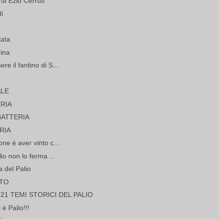
 di Ezio Cerruti
ti
lata
rina
e il fantino di S...
ALE
RIA
BATTERIA
RIA
ne è aver vinto c...
io non lo ferma ...
a del Palio
NTO
 21 TEMI STORICI DEL PALIO
è Palio!!!