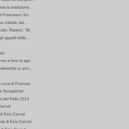
ia la tradiziona...
di Francesco Sci...
criticità, lav...
cato: Rasero: "Br...
i appalti della ...
lio
nno a fare la spe...
olemiche si arro...
a cura di Frances...
a Soroptimist
i del Palio 2014
Cerruti
 di Ezio Cerruti
ria di Ezio Cerruti