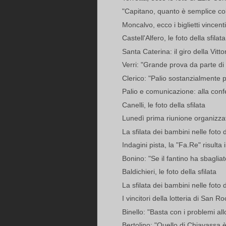
"Capitano, quanto è semplice col
Moncalvo, ecco i biglietti vincenti
Castell'Alfero, le foto della sfilata
Santa Caterina: il giro della Vittor
Verri: "Grande prova da parte di T
Clerico: "Palio sostanzialmente po
Palio e comunicazione: alla conf
Canelli, le foto della sfilata
Lunedì prima riunione organizzat
La sfilata dei bambini nelle foto 
Indagini pista, la "Fa.Re" risulta
Bonino: "Se il fantino ha sbagli
Baldichieri, le foto della sfilata
La sfilata dei bambini nelle foto 
I vincitori della lotteria di San R
Binello: "Basta con i problemi all
Bertolino: "Quello di Chiavassa è