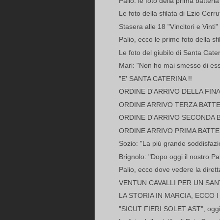
Palio: le foto della prima batteria
Le foto della sfilata di Ezio Cerru
Stasera alle 18 "Vincitori e Vinti"
Palio, ecco le prime foto della sfi
Le foto del giubilo di Santa Cate
Mari: "Non ho mai smesso di esser
"E' SANTA CATERINA !!
ORDINE D'ARRIVO DELLA FIN
ORDINE ARRIVO TERZA BATTE
ORDINE D'ARRIVO SECONDA 
ORDINE ARRIVO PRIMA BATTE
Sozio: "La più grande soddisfazio
Brignolo: "Dopo oggi il nostro Pal
Palio, ecco dove vedere la dirett
VENTUN CAVALLI PER UN SA
LA STORIA IN MARCIA, ECCO I
"SICUT FIERI SOLET AST", oggi 