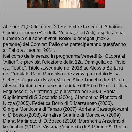
Alle ore 21,00 di Lunedì 29 Settembre la sede di Albatros
Comunicazione (P.le della Vittoria, 7 ad Asti), ospiterà una
riunione a cui sono invitati Rettori e delegati (max 2
persone) dei Comitati Palio che parteciperanno quest’anno
a “Palio a ... teatro” 2014.
Nel corso della serata, in programma Venerdì 24 Ottobre all’
“Alfieri”, è prevista l’elezione della 12a“Damigella del Palio
a ... Teatro”. Titolo assegnato nel 2013 ad Alessia Bertana
del Comitato Palio Moncalvo che aveva preceduto Elisa
Celeste Ragusa di Nizza M.to ed Alice Trocello di S.Paolo.
Alessia Bertana era così succeduta sull’Albo d’Oro ad Elena
Fogliasso di S.Caterina (la più votata nel 2003), Paola
Guglielmetti di S.Secondo (2004), Clementina Piantato di
Nizza (2005), Federica Borio di S.Marzanotto (2006),
Giorgia Monticone di Tanaro (2007), Adriana Castrogiovanni
di D.Bosco (2008), Annalisa Guarino di Moncalvo (2009),
Diana Martinetto di D.Bosco (2010), Margherita Anselmo di
Moncalvo (2011) e Viviana Vendemia di S.Martino/S. Rocco