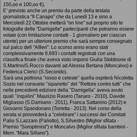
150,oo e 100,oo €).
E’ previsto anche un premio da parte della testata
giornalistica “Il Canapo” che da Lunedì 13 e sino a
Mercoledì 22 Ottobre metterà “on line” sul proprio sito le
fotografie delle “Damigelle” partecipanti che potranno essere
votate (con limitazione contatti - 1 giornaliero per ciascun
utente) per un ulteriore premio che sarà sempre consegnato
sul palco dell “Alfieri”. Lo scorso anno erano stati
complessivamente 8.693 i contatti registrati con una
classifica finale che aveva visto imporsi Giulia Stobbione di
S.Martino/S.Rocco davanti ad Alessia Bertana (Moncalvo) e
Federica Clerici (S.Secondo).
Sarà una poltrona "rosso e celeste" quella ospiterà Nicoletta
Sozio nel consueto "siparietto" del "Rettore contro tutti" che
nelle precedenti edizioni della "Damigella" aveva avuto
quali "inquilini" Maurizio Rasero (Tanaro - 2010), Davide
Migliasso (S.Damiano - 2011), Franca Sattanino (2012) e
Giovanni Spandonaro (Torretta - 2013). Nel corso della
serata si provvederà a “celebrare” i successi dei Comitati
Palio S.Lazzaro (Paliotto), S.Silvestro (Miglior sfilata -
Premio “Soroptimist”) e Moncalvo (Miglior sfilata bambini -
Mem. “Mara Sillano”).