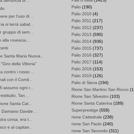
Palii d'Italia
(1425)
la denuncia di ...
Palio
(190)
ndo
Palio 2010
(4)
re per l'uso di ...
Palio 2011
(217)
a si terrà sabat...
Palio 2012
(237)
or gruppo di sem...
Palio 2013
(590)
o alla rovescia...
Palio 2014
(936)
centi
Palio 2015
(737)
Palio 2016
(327)
 e Santa Maria Nuova...
Palio 2017
(114)
Giro della Vittoria"
Palio 2018
(153)
 contro i rosso ...
Palio 2019
(126)
ali con il Comit...
Palio di Siena
(194)
Mi assumo ogni r...
Rione San Martino San Rocco
(1
estituito, Tan...
Rione San Silvestro
(103)
Rione Santa Caterina
(189)
 rione Santa Cat...
Superprestige
(558)
an Damiano Davide ...
rione Cattedrale
(238)
tra corsa, era t...
rione San Paolo
(240)
aco e al capitan...
rione San Secondo
(311)