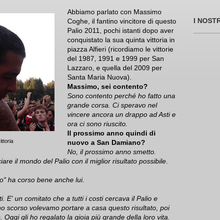
Abbiamo parlato con Massimo
I NOST
Coghe, il fantino vincitore di questo
Palio 2011, pochi istanti dopo aver
conquistato la sua quinta vittoria in
piazza Alfieri (ricordiamo le vittorie
del 1987, 1991 e 1999 per San
Lazzaro, e quella del 2009 per
Santa Maria Nuova).
Massimo, sei contento?
Sono contento perché ho fatto una
grande corsa. Ci speravo nel
vincere ancora un drappo ad Asti e
ora ci sono riuscito.
Il prossimo anno quindi di
ttoria
nuovo a San Damiano?
No, il prossimo anno smetto.
ciare il mondo del Palio con il miglior risultato possibile
.
o" ha corso bene anche lui.
 E' un comitato che a tutti i costi cercava il Palio e
anno scorso volevamo portare a casa questo risultato, poi
Oggi gli ho regalato la gioia più grande della loro vita.