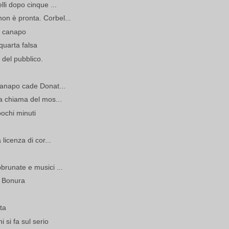
lli dopo cinque ...
on è pronta. Corbel...
l canapo
 quarta falsa
 del pubblico.
 canapo cade Donat...
la chiama del mos...
pochi minuti
 licenza di cor...
brunate e musici ...
è Bonura
sta
i si fa sul serio