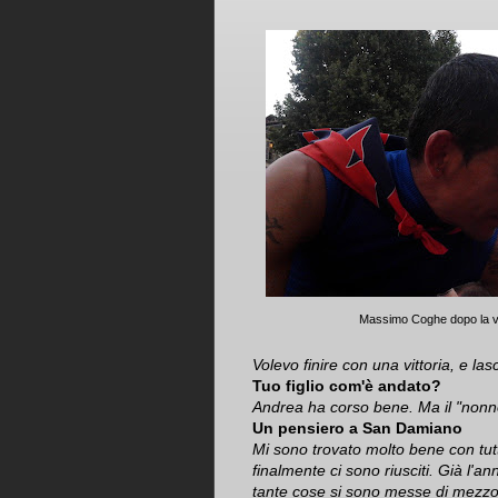
Massimo Coghe dopo la vi
Volevo finire con una vittoria, e las
Tuo figlio com'è andato?
Andrea ha corso bene. Ma il "nonn
Un pensiero a San Damiano
Mi sono trovato molto bene con tutti.
finalmente ci sono riusciti. Già l'
tante cose si sono messe di mezzo. 