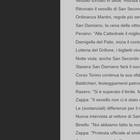
Vessillo tornato in sede. Ritirata 
Ritrovato il vessillo di San Seco
Ordinanza Martini, regole più seve
San Damiano, la cena della vittori
Peraino: "Alla Cattedrale il migli
Damigella del Palio, inizia il cont
Lotteria del Grifone, i biglietti vin
Notte viola: anche San Secondo
Stasera San Damiano farà il suo "
Corso Torino continua la sua sfida
Baldichieri, festeggiamenti patron
Rasero: "Si è superato il limite. 
Zappa: "Il vessillo non ci è stato r
Le (sostanziali) differenze per il
Nuova intervista al rettore di S
Binello: "Noi abbiamo fatto la nos
Zappa: "Protesta ufficiale al sind