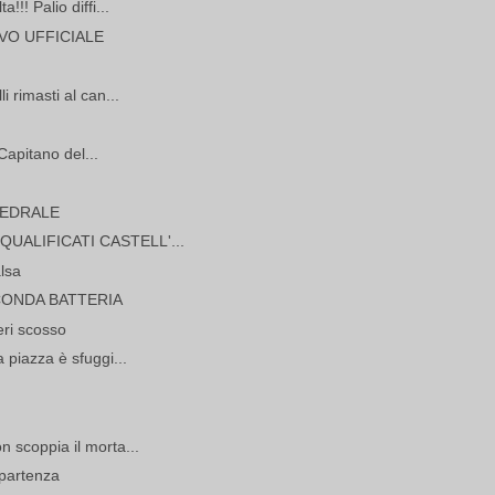
!! Palio diffi...
IVO UFFICIALE
i rimasti al can...
 Capitano del...
TEDRALE
 QUALIFICATI CASTELL'...
alsa
CONDA BATTERIA
eri scosso
 piazza è sfuggi...
n scoppia il morta...
 partenza