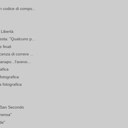
un codice di compo...
 Libertà
esta: "Qualcuno p...
e finali
cenza di correre ...
canapo...l'avevo...
rafica
fotografica
a fotografica
 e San Secondo
mmensa"
de"