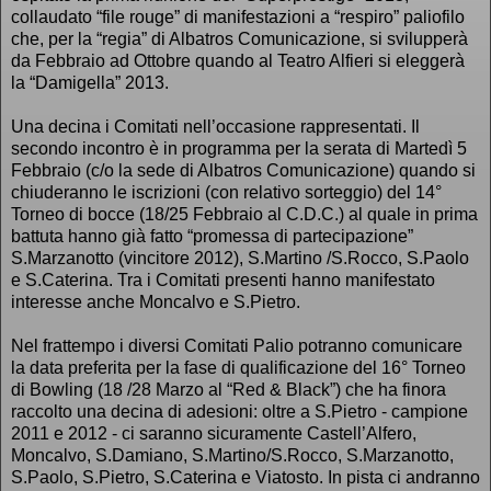
collaudato “file rouge” di manifestazioni a “respiro” paliofilo
che, per la “regia” di Albatros Comunicazione, si svilupperà
da Febbraio ad Ottobre quando al Teatro Alfieri si eleggerà
la “Damigella” 2013.
Una decina i Comitati nell’occasione rappresentati. Il
secondo incontro è in programma per la serata di Martedì 5
Febbraio (c/o la sede di Albatros Comunicazione) quando si
chiuderanno le iscrizioni (con relativo sorteggio) del 14°
Torneo di bocce (18/25 Febbraio al C.D.C.) al quale in prima
battuta hanno già fatto “promessa di partecipazione”
S.Marzanotto (vincitore 2012), S.Martino /S.Rocco, S.Paolo
e S.Caterina. Tra i Comitati presenti hanno manifestato
interesse anche Moncalvo e S.Pietro.
Nel frattempo i diversi Comitati Palio potranno comunicare
la data preferita per la fase di qualificazione del 16° Torneo
di Bowling (18 /28 Marzo al “Red & Black”) che ha finora
raccolto una decina di adesioni: oltre a S.Pietro - campione
2011 e 2012 - ci saranno sicuramente Castell’Alfero,
Moncalvo, S.Damiano, S.Martino/S.Rocco, S.Marzanotto,
S.Paolo, S.Pietro, S.Caterina e Viatosto. In pista ci andranno