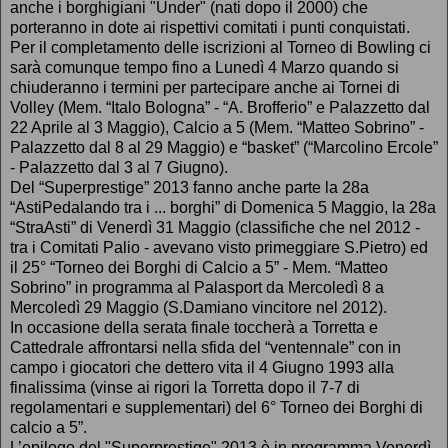
anche i borghigiani "Under" (nati dopo il 2000) che
porteranno in dote ai rispettivi comitati i punti conquistati.
Per il completamento delle iscrizioni al Torneo di Bowling ci
sarà comunque tempo fino a Lunedì 4 Marzo quando si
chiuderanno i termini per partecipare anche ai Tornei di
Volley (Mem. “Italo Bologna” - “A. Brofferio” e Palazzetto dal
22 Aprile al 3 Maggio), Calcio a 5 (Mem. “Matteo Sobrino” -
Palazzetto dal 8 al 29 Maggio) e “basket” (“Marcolino Ercole”
- Palazzetto dal 3 al 7 Giugno).
Del “Superprestige” 2013 fanno anche parte la 28a
“AstiPedalando tra i ... borghi” di Domenica 5 Maggio, la 28a
“StraAsti” di Venerdì 31 Maggio (classifiche che nel 2012 -
tra i Comitati Palio - avevano visto primeggiare S.Pietro) ed
il 25° “Torneo dei Borghi di Calcio a 5” - Mem. “Matteo
Sobrino” in programma al Palasport da Mercoledì 8 a
Mercoledì 29 Maggio (S.Damiano vincitore nel 2012).
In occasione della serata finale toccherà a Torretta e
Cattedrale affrontarsi nella sfida del “ventennale” con in
campo i giocatori che dettero vita il 4 Giugno 1993 alla
finalissima (vinse ai rigori la Torretta dopo il 7-7 di
regolamentari e supplementari) del 6° Torneo dei Borghi di
calcio a 5”.
L’epilogo del "Superprestige" 2013 è in programma Venerdì