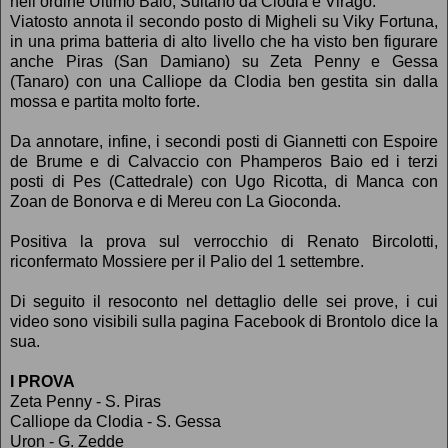
nell’ordine Ultimo Baio, Sultano da Clodia e Virago.
Viatosto annota il secondo posto di Migheli su Viky Fortuna,
in una prima batteria di alto livello che ha visto ben figurare
anche Piras (San Damiano) su Zeta Penny e Gessa
(Tanaro) con una Calliope da Clodia ben gestita sin dalla
mossa e partita molto forte.
Da annotare, infine, i secondi posti di Giannetti con Espoire
de Brume e di Calvaccio con Phamperos Baio ed i terzi
posti di Pes (Cattedrale) con Ugo Ricotta, di Manca con
Zoan de Bonorva e di Mereu con La Gioconda.
Positiva la prova sul verrocchio di Renato Bircolotti,
riconfermato Mossiere per il Palio del 1 settembre.
Di seguito il resoconto nel dettaglio delle sei prove, i cui
video sono visibili sulla pagina Facebook di Brontolo dice la
sua.
I PROVA
Zeta Penny - S. Piras
Calliope da Clodia - S. Gessa
Uron - G. Zedde