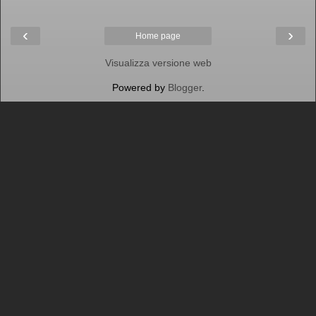
‹
›
Home page
Visualizza versione web
Powered by
Blogger
.