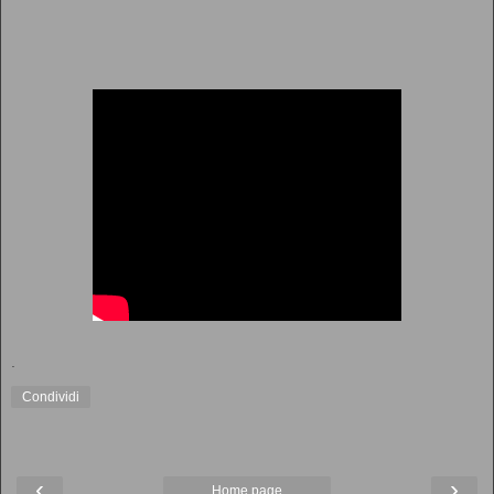
.
Condividi
‹
›
Home page