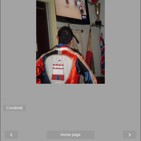
.
Condividi
‹
›
Home page