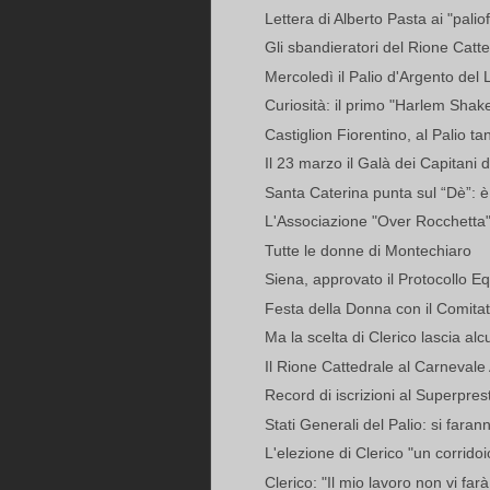
Lettera di Alberto Pasta ai "paliofi
Gli sbandieratori del Rione Catte
Mercoledì il Palio d'Argento del L
Curiosità: il primo "Harlem Shak
Castiglion Fiorentino, al Palio tan
Il 23 marzo il Galà dei Capitani d
Santa Caterina punta sul “Dè”: è L
L'Associazione "Over Rocchetta" 
Tutte le donne di Montechiaro
Siena, approvato il Protocollo E
Festa della Donna con il Comitato
Ma la scelta di Clerico lascia alc
Il Rione Cattedrale al Carnevale 
Record di iscrizioni al Superpre
Stati Generali del Palio: si faran
L'elezione di Clerico "un corridoi
Clerico: "Il mio lavoro non vi farà