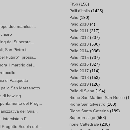
FISb
(158)
Palii d'Italia
(1425)
Palio
(190)
Palio 2010
(4)
dopo due manifest...
Palio 2011
(217)
echiaro
Palio 2012
(237)
ling del Superpre...
Palio 2013
(590)
i, San Pietro i...
Palio 2014
(936)
el Futuro": prossi...
Palio 2015
(737)
Palio 2016
(327)
a il martirio del ...
Palio 2017
(114)
rotocollo
Palio 2018
(153)
io di Pasquetta
Palio 2019
(126)
o palio San Marzanotto
Palio di Siena
(194)
o di bowling
Rione San Martino San Rocco
(1
puntamento del Prog...
Rione San Silvestro
(103)
Rione Santa Caterina
(189)
anizzativa del Gus...
Superprestige
(558)
 intervista a F...
rione Cattedrale
(238)
rogetto Scuola del ...