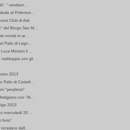
li": " rendiam...
drale al Polenton...
ions Club di Asti
e" del Borgo San M...
te novità in ar...
el Palio di Legn...
uca Minisini il ...
raddoppia con gli ...
quino 2013
 Palio di Castell...
uni "perplessi"
Astigiano con "Al...
stige 2013
no mercoledì 20 ...
o buio"
 ricredere dell...