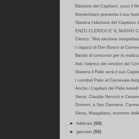
Elezione del Capitano, ecco il fi
Montechiaro presenta il suo fant
Stasera l'elezione del Capitano de
ENZO CLERICO E' IL NUOVO CA
Clerico: "Mia elezione inaspettata
I ragazzi di Don Bosco al Carneva
Bando di concorso per la realizza
Asti: l’elenco dei vincitori del C
Stasera il Palio avrà il suo Capit
I comitati Palio al Carnevale Ast
Anche i Capitani del Palio lunedì 
Siena: Claudia Nerozzi e Cesare
Domani, a San Damiano, Carneva
Siena, Masgalano, economi delle
►
febbraio
(50)
►
gennaio
(55)