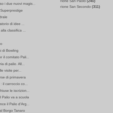
rione San Paolo
(240)
o i due nuovi magis...
rione San Secondo
(311)
l Superprestige
drale
torio di idee ...
lla classifica ...
io
hi di Bowling
 il comitato Pali...
a di palio. All...
le visite per...
orse di primavera
 il carroccio co...
iuse le iscrizion...
l Palio va a scuola
ce il Palio d'Arg...
al Borgo Tanaro