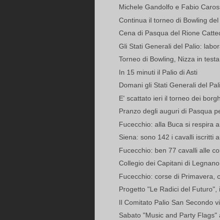
Michele Gandolfo e Fabio Caross
Continua il torneo di Bowling de
Cena di Pasqua del Rione Catte
Gli Stati Generali del Palio: labora
Torneo di Bowling, Nizza in testa a
In 15 minuti il Palio di Asti
Domani gli Stati Generali del Pal
E' scattato ieri il torneo dei borg
Pranzo degli auguri di Pasqua per
Fucecchio: alla Buca si respira ari
Siena: sono 142 i cavalli iscritti al
Fucecchio: ben 77 cavalli alle c
Collegio dei Capitani di Legnano :
Fucecchio: corse di Primavera, ch
Progetto "Le Radici del Futuro", i
Il Comitato Palio San Secondo vin
Sabato "Music and Party Flags" 