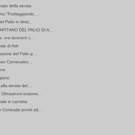
lmato della serata
ino "Festeggiando ...
l Palio in diret...
PITANO DEL PALIO DI A...
, ora lavorerò c...
le di Asti
zione del Palio p...
orteo Carnevales...
ano
igiano
alla serata del ...
 Olmastroni insieme...
le in carretta
 Contrade pronti ad...