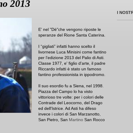
ino 2013
I NOST
E' nel "Dè"che vengono riposte le
speranze del Rione Santa Caterina.
I “gigliati” infatti hanno scelto il
livornese Luca Minisini come fantino
per l’edizione 2013 del Palio di Asti.
Classe 1977, e' figlio d'arte, il padre
Riccardo infatti è stato un famoso
fantino professionista in ippodromo.
Il suo esordio fu a Siena, nel 1998.
Piazza del Campo lo ha visto
vittorioso tre volte: per i colori delle
Contrade del Leocorno, del Drago
ed dell'Istrice. Ad Asti ha difeso
invece i colori di San Marzanotto,
San Pietro, San
Martino
San Rocco