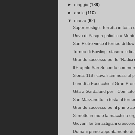
►
maggio
(139)
►
aprile
(110)
▼
marzo
(62)
Superprestige: Torretta in testa 
Uovo di Pasqua paliofilo a Mont
San Pietro vince il torneo di Bow
Torneo di Bowling: stasera le final
Grande successo per le "Radici d
Il 6 aprile San Secondo commemor
Siena: 118 i cavalli ammessi al p
Lunedì a Fucecchio il Gran Prem
Gita a Gardaland per il Comitat
San Marzanotto in testa al torne
Grande successo per il primo ap
Si mette in moto la macchina org
Giovani fantini astigiani crescono:
Domani primo appuntamento del P