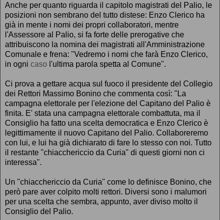
Anche per quanto riguarda il capitolo magistrati del Palio, le
posizioni non sembrano del tutto distese: Enzo Clerico ha
già in mente i nomi dei propri collaboratori, mentre
l'Assessore al Palio, si fa forte delle prerogative che
attribuiscono la nomina dei magistrati all'Amministrazione
Comunale e frena: "Vedremo i nomi che farà Enzo Clerico,
in ogni
caso
l'ultima parola spetta al Comune".
Ci prova a gettare acqua sul fuoco il presidente del Collegio
dei Rettori Massimo Bonino che commenta così: "La
campagna elettorale per l'elezione del Capitano del Palio è
finita. E' stata una campagna elettorale combattuta, ma il
Consiglio ha fatto una scelta democratica e Enzo Clerico è
legittimamente il nuovo Capitano del Palio. Collaboreremo
con lui, e lui ha già dichiarato di fare lo stesso con noi. Tutto
il restante "chiacchericcio da Curia" di questi giorni non ci
interessa".
Un "chiacchericcio da Curia" come lo definisce Bonino, che
però pare aver colpito molti rettori. Diversi sono i malumori
per una scelta che sembra, appunto, aver diviso molto il
Consiglio del Palio.