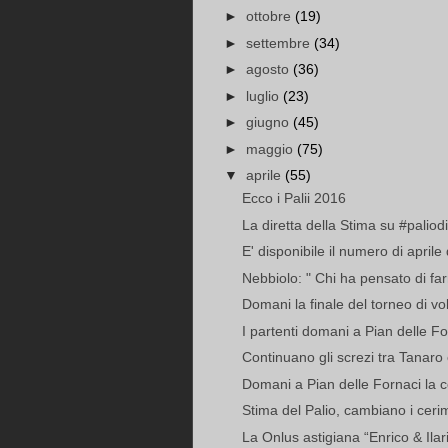
►
ottobre
(19)
►
settembre
(34)
►
agosto
(36)
►
luglio
(23)
►
giugno
(45)
►
maggio
(75)
▼
aprile
(55)
Ecco i Palii 2016
La diretta della Stima su #paliodi
E' disponibile il numero di aprile 
Nebbiolo: " Chi ha pensato di fa
Domani la finale del torneo di volle
I partenti domani a Pian delle Fo
Continuano gli screzi tra Tanaro
Domani a Pian delle Fornaci la cer
Stima del Palio, cambiano i ceri
La Onlus astigiana “Enrico & Ilari