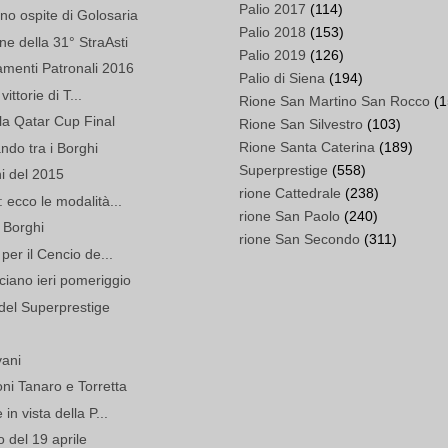
Palio 2017
(114)
o ospite di Golosaria
Palio 2018
(153)
e della 31° StraAsti
Palio 2019
(126)
amenti Patronali 2016
Palio di Siena
(194)
vittorie di T...
Rione San Martino San Rocco
(1
 la Qatar Cup Final
Rione San Silvestro
(103)
Rione Santa Caterina
(189)
ando tra i Borghi
Superprestige
(558)
i del 2015
rione Cattedrale
(238)
 ecco le modalità...
rione San Paolo
(240)
 Borghi
rione San Secondo
(311)
per il Cencio de...
ciano ieri pomeriggio
y del Superprestige
vani
oni Tanaro e Torretta
in vista della P...
o del 19 aprile