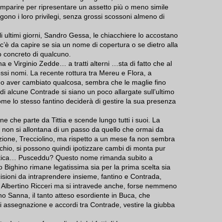
omparire per ripresentare un assetto più o meno simile
ono i loro privilegi, senza grossi scossoni almeno di
 ultimi giorni, Sandro Gessa, le chiacchiere lo accostano
c’è da capire se sia un nome di copertura o se dietro alla
o concreto di qualcuno.
 e Virginio Zedde… a tratti alterni …sta di fatto che al
ssi nomi. La recente rottura tra Mereu e Flora, a
o aver cambiato qualcosa, sembra che le maglie fino
 di alcune Contrade si siano un poco allargate sull’ultimo
ome lo stesso fantino deciderà di gestire la sua presenza
e che parte da Tittia e scende lungo tutti i suoi. La
a non si allontana di un passo da quello che ormai da
irezione, Trecciolino, ma rispetto a un mese fa non sembra
occhio, si possono quindi ipotizzare cambi di monta pur
itica… Pusceddu? Questo nome rimanda subito a
 Bighino rimane legatissima sia per la prima scelta sia
isioni da intraprendere insieme, fantino e Contrada,
 Albertino Ricceri ma si intravede anche, forse nemmeno
o Sanna, il tanto atteso esordiente in Buca, che
di assegnazione e accordi tra Contrade, vestire la giubba