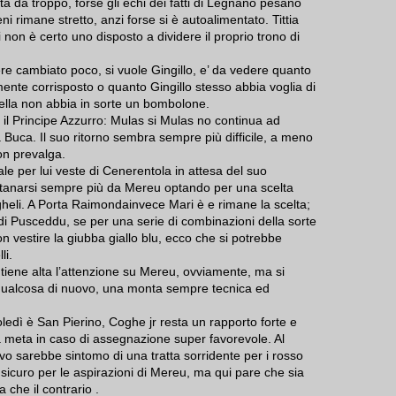
tta da troppo, forse gli echi dei fatti di Legnano pesano
ni rimane stretto, anzi forse si è autoalimentato. Tittia
 non è certo uno disposto a dividere il proprio trono di
re cambiato poco, si vuole Gingillo, e’ da vedere quanto
nte corrisposto o quanto Gingillo stesso abbia voglia di
rella non abbia in sorte un bombolone.
 il Principe Azzurro: Mulas si Mulas no continua ad
la Buca. Il suo ritorno sembra sempre più difficile, a meno
on prevalga.
le per lui veste di Cenerentola in attesa del suo
tanarsi sempre più da Mereu optando per una scelta
gheli. A Porta Raimondainvece Mari è e rimane la scelta;
 di Pusceddu, se per una serie di combinazioni della sorte
on vestire la giubba giallo blu, ecco che si potrebbe
li.
si tiene alta l’attenzione su Mereu, ovviamente, ma si
 qualcosa di nuovo, una monta sempre tecnica ed
ledì è San Pierino, Coghe jr resta un rapporto forte e
 meta in caso di assegnazione super favorevole. Al
ivo sarebbe sintomo di una tratta sorridente per i rosso
icuro per le aspirazioni di Mereu, ma qui pare che sia
 che il contrario .