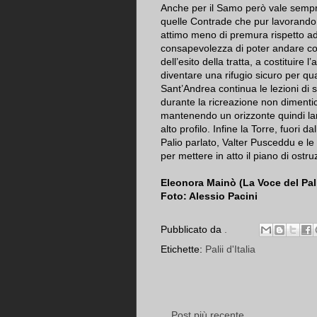
Anche per il Samo però vale sempre 
quelle Contrade che pur lavorando 
attimo meno di premura rispetto ad
consapevolezza di poter andare co
dell’esito della tratta, a costituire 
diventare una rifugio sicuro per qu
Sant’Andrea continua le lezioni di s
durante la ricreazione non dimenti
mantenendo un orizzonte quindi la
alto profilo. Infine la Torre, fuori
Palio parlato, Valter Pusceddu e le
per mettere in atto il piano di ostr
Eleonora Mainò (La Voce del Pal
Foto: Alessio Pacini
Pubblicato da
.
Etichette:
Palii d'Italia
Post più recente