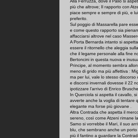
Alla Ferruzza, dove il Palio si aspe
più che altrove; Il rapporto con Atze
piace sempre e sempre di più, e lui
preferito.
Sul poggio di Massarella pare esse
e come questo rapporto sia piename
affacciarsi altrove nel caso Masse
A Porta Bernarda intanto si aspetta
essere il ritornello che aleggia sul
che il legame personale alla fine n
Bertoncini in questa nuova e inusua
Principe, al momento sembra allon
meno di grido ma più affettiva : Mi
ma per lui, vale lo stesso discorso
e discorsi invernali dovesse il 22 n
ipotizzare l’arrivo di Enrico Bruschel
In Querciola si aspetta il cavallo, 
avverte anche la voglia di tentare
elegante ma forse più giovane .
Altra Contrada che aspetta il merco
sereno, così come Atzeni rimane la
Samo si vorrebbe il Mari, il suo arr
blu, che sembrano anche un porto s
più il fantino a guardare la Contrada