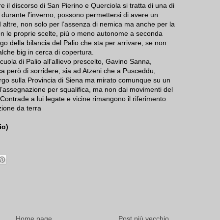
il discorso di San Pierino e Querciola si tratta di una di
durante l’inverno, possono permettersi di avere un
 altre, non solo per l’assenza di nemica ma anche per la
n le proprie scelte, più o meno autonome a seconda
l’ago della bilancia del Palio che sta per arrivare, se non
alche big in cerca di copertura.
cuola di Palio all’allievo prescelto, Gavino Sanna,
ca però di sorridere, sia ad Atzeni che a Pusceddu,
rgo sulla Provincia di Siena ma mirato comunque su un
 dall’assegnazione per squalifica, ma non dai movimenti del
 Contrade a lui legate e vicine rimangono il riferimento
uzione da terra
io)
Home page
Post più vecchio