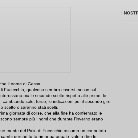
I NOST
nche il nome di Gessa.
 di Fucecchio, qualcosa sembra essersi mosso sul
nteressano più le seconde scelte rispetto alle prime, le
i, cambiando solo, forse, le indicazioni per il secondo giro
o scelto o saranno stati scelti.
rima giornata di corse, che alla fine ha confermato le
pariscono sempre più i nomi che durante l’inverno erano
one monte del Palio di Fucecchio assuma un connotato
cambi perché tutto rimanga uguale, vale a dire le