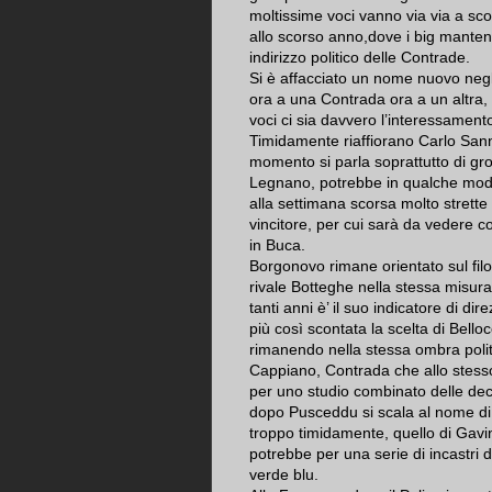
moltissime voci vanno via via a sc
allo scorso anno,dove i big manteng
indirizzo politico delle Contrade.
Si è affacciato un nome nuovo negli
ora a una Contrada ora a un altra, 
voci ci sia davvero l’interessament
Timidamente riaffiorano Carlo Sanna
momento si parla soprattutto di gro
Legnano, potrebbe in qualche mod
alla settimana scorsa molto strette
vincitore, per cui sarà da vedere c
in Buca.
Borgonovo rimane orientato sul filon
rivale Botteghe nella stessa misur
tanti anni è’ il suo indicatore di d
più così scontata la scelta di Bell
rimanendo nella stessa ombra pol
Cappiano, Contrada che allo stesso
per uno studio combinato delle dec
dopo Pusceddu si scala al nome di
troppo timidamente, quello di Gavin
potrebbe per una serie di incastri 
verde blu.