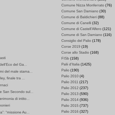
Comune Nizza Monferrato
(76)
Comune San Damiano
(30)
Comune di Baldichieri
(88)
Comune di Canelli
(32)
Comune di Castell'Alfero
(121)
Comune di San Damiano
(116)
Consiglio del Palio
(178)
Corse 2019
(19)
Corse allo Stadio
(168)
asti
FISb
(158)
Palii d'Italia
(1425)
dell'Eco del Ga...
Palio
(190)
rmi del male stama...
Palio 2010
(4)
y, finale tra ...
Palio 2011
(217)
rnaci
Palio 2012
(237)
 e San Secondo sul...
Palio 2013
(590)
imonia di intito...
Palio 2014
(936)
monieri
Palio 2015
(737)
Palio 2016
(327)
a”: “missione Au...