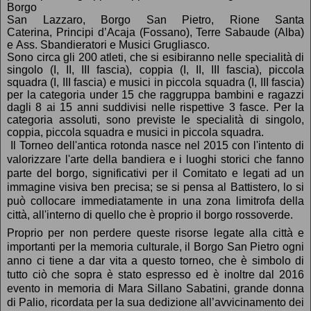
Borgo
San Lazzaro, Borgo San Pietro, Rione Santa
Caterina,
Principi d’Acaja (Fossano), Terre Sabaude (Alba)
e
Ass. Sbandieratori e Musici
G
rugliasco.
Sono
circa gli 200 atleti, che si esibiranno nelle specialità di
singolo (I, II, III fascia), coppia (I, II, III fascia), piccola
squadra (I, III fascia) e musici in piccola squadra (I, III fascia)
per la categoria under 15 che raggruppa bambini e ragazzi
dagli 8 ai 15 anni suddivisi nelle rispettive 3 fasce. Per la
categoria assoluti, sono previste le specialità di singolo,
coppia, piccola squadra e musici in piccola squadra.
Il Torneo dell'antica rotonda nasce nel 2015 con l'intento di
valorizzare l'arte della bandiera e i luoghi storici che fanno
parte del borgo, significativi per il Comitato e legati ad un
immagine visiva ben precisa; se si pe
nsa al Battistero, lo si
può collocare immediatamente in una zona limitrofa della
città, all'interno di quello che è proprio il borgo rossoverde.
Proprio per non perdere queste risorse legate alla città e
importanti per la memoria culturale, il Borgo San Pietro ogni
anno ci tiene a dar vita a questo torneo, che è simbolo di
tutto ciò che sopra è stato espresso ed è inoltre dal 2016
evento in memoria di Mara Sillano Sabatini,
grande donna
di Palio, ricordata per la sua dedizione all’avvicinamento dei