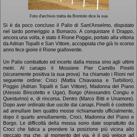
Foto d'archivio tratta da Brontolo dice la sua
Si è da poco concluso il Palio di Sant'Anselmo, disputato
nel tardo pomeriggio a Bomarzo. A conquistare il Drappo,
ancora una volta, è stato il Rione Poggio, portato alla vittoria
da Adrian Topalli e San Vittore, accoppiata che già lo scorso
anno fece gioire il Rione gialloverde.
Un Palio combattuto ed incerto dalla mossa sino agli ultimi
metri. Al canapo il Mossiere Pier Camillo Pinelli
(sicuramente positiva la sua prova) ha chiamato i Rioni nel
seguente ordine: Croci (Mattia Chiavassa e Turbillon),
Poggio (Adrian Topalli e San Vittore), Madonna del Piano
(Alessio Bincoletto e Ugar), Borgo (Alessandro Congiu e
Questurino) e, di rincorsa, Dentro (Marco Bitti e Unamore).
Dopo aver ordinato due uscite dai canapi, Pinelli è costretto
ad annullare ben quattro mosse richiamando ufficialmente,
dopo il quarto annullamento, Croci, Madonna del Piano e
Borgo. Le difficoltà della mossa sono date soprattutto da
Croci che fatica a prendere la posizione più vicina allo
steccato ma che, al momento del via, è il più veloce ad