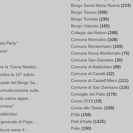
Borgo Santa Maria Nuova
(224)
Borgo Tanaro
(308)
Borgo Torretta
(295)
Borgo Viatosto
(165)
Collegio dei Rettori
(288)
Comune Moncalvo
(108)
asta Party"
Comune Montechiaro
(169)
anto"
Comune Nizza Monferrato
(76)
Comune San Damiano
(30)
 la "Cena Natalizi...
Comune di Baldichieri
(88)
Comune di Canelli
(32)
mbre la 15^ edizio...
Comune di Castell'Alfero
(121)
atale del Borgo Sa...
Comune di San Damiano
(116)
tualizzazione sulla...
Consiglio del Palio
(178)
solo calma appar...
Corse 2019
(19)
crivere"
Corse allo Stadio
(168)
ldichieri
FISb
(158)
Palii d'Italia
(1425)
 generale di Papa ...
Palio
(190)
ducia verso il...