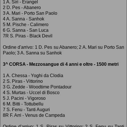
1 A. Siri - Erangel
2 D. Pes - Abanero
3 A. Mari - Porto San Paolo
4 A. Sanna - Sanhok
5 M. Pische - Calimero
6 G. Sanna - San Luca
7R S. Piras - Black Devil
Ordine d'arrivo: 1 D. Pes su Abanero; 2 A. Mari su Porto San
Paolo; 3 A. Sanna su Sanhok
3^ CORSA - Mezzosangue di 4 anni e oltre - 1500 metri
1 A. Chessa - Yoghi da Clodia
2 S. Piras - Vittorino
3 G. Zedde - Woodtime Pontadour
4 S. Murtas - Uccel di Bosco
5 J. Pacini - Vigoroso
6 M. Bitti - Tottubellu
7 S. Fenu - Tanti Auguri
8R F. Arri - Venus de Campeda
Ordine d'arrivo: 1 S. Piras su Vittorino; 2 S. Fenu su Tanti