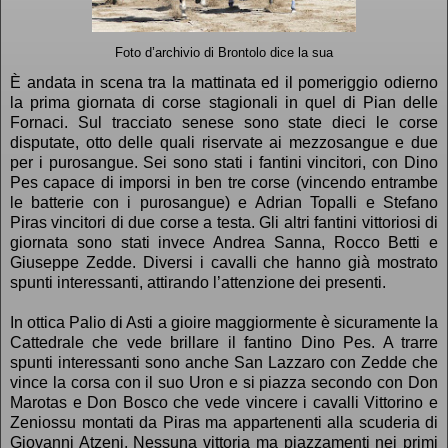
Foto d’archivio di Brontolo dice la sua
È andata in scena tra la mattinata ed il pomeriggio odierno
la prima giornata di corse stagionali in quel di Pian delle
Fornaci. Sul tracciato senese sono state dieci le corse
disputate, otto delle quali riservate ai mezzosangue e due
per i purosangue. Sei sono stati i fantini vincitori, con Dino
Pes capace di imporsi in ben tre corse (vincendo entrambe
le batterie con i purosangue) e Adrian Topalli e Stefano
Piras vincitori di due corse a testa. Gli altri fantini vittoriosi di
giornata sono stati invece Andrea Sanna, Rocco Betti e
Giuseppe Zedde. Diversi i cavalli che hanno già mostrato
spunti interessanti, attirando l’attenzione dei presenti.
In ottica Palio di Asti a gioire maggiormente è sicuramente la
Cattedrale che vede brillare il fantino Dino Pes. A trarre
spunti interessanti sono anche San Lazzaro con Zedde che
vince la corsa con il suo Uron e si piazza secondo con Don
Marotas e Don Bosco che vede vincere i cavalli Vittorino e
Zeniossu montati da Piras ma appartenenti alla scuderia di
Giovanni Atzeni. Nessuna vittoria ma piazzamenti nei primi