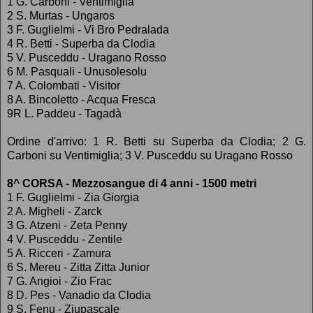
1 G. Carboni - Ventimiglia
2 S. Murtas - Ungaros
3 F. Guglielmi - Vi Bro Pedralada
4 R. Betti - Superba da Clodia
5 V. Pusceddu - Uragano Rosso
6 M. Pasquali - Unusolesolu
7 A. Colombati - Visitor
8 A. Bincoletto - Acqua Fresca
9R L. Paddeu - Tagadà
Ordine d'arrivo: 1 R. Betti su Superba da Clodia; 2 G.
Carboni su Ventimiglia; 3 V. Pusceddu su Uragano Rosso
8^ CORSA - Mezzosangue di 4 anni - 1500 metri
1 F. Guglielmi - Zia Giorgia
2 A. Migheli - Zarck
3 G. Atzeni - Zeta Penny
4 V. Pusceddu - Zentile
5 A. Ricceri - Zamura
6 S. Mereu - Zitta Zitta Junior
7 G. Angioi - Zio Frac
8 D. Pes - Vanadio da Clodia
9 S. Fenu - Ziupascale