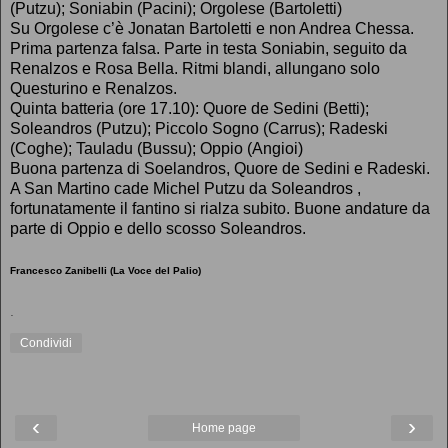
(Putzu); Soniabin (Pacini); Orgolese (Bartoletti)
Su Orgolese c’è Jonatan Bartoletti e non Andrea Chessa.
Prima partenza falsa. Parte in testa Soniabin, seguito da
Renalzos e Rosa Bella. Ritmi blandi, allungano solo
Questurino e Renalzos.
Quinta batteria (ore 17.10): Quore de Sedini (Betti);
Soleandros (Putzu); Piccolo Sogno (Carrus); Radeski
(Coghe); Tauladu (Bussu); Oppio (Angioi)
Buona partenza di Soelandros, Quore de Sedini e Radeski.
A San Martino cade Michel Putzu da Soleandros ,
fortunatamente il fantino si rialza subito. Buone andature da
parte di Oppio e dello scosso Soleandros.
Francesco Zanibelli (La Voce del Palio)
.
Condividi
‹
›
Home page