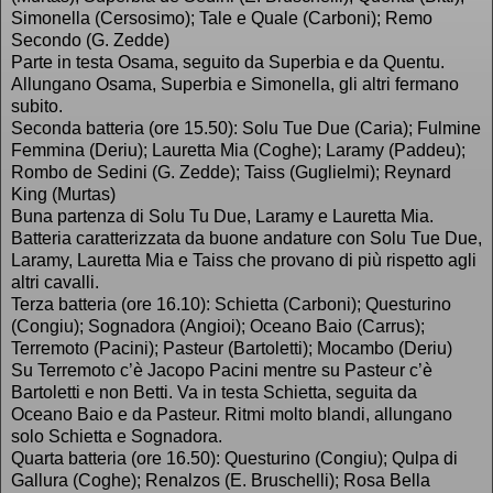
Simonella (Cersosimo); Tale e Quale (Carboni); Remo
Secondo (G. Zedde)
Parte in testa Osama, seguito da Superbia e da Quentu.
Allungano Osama, Superbia e Simonella, gli altri fermano
subito.
Seconda batteria (ore 15.50): Solu Tue Due (Caria); Fulmine
Femmina (Deriu); Lauretta Mia (Coghe); Laramy (Paddeu);
Rombo de Sedini (G. Zedde); Taiss (Guglielmi); Reynard
King (Murtas)
Buna partenza di Solu Tu Due, Laramy e Lauretta Mia.
Batteria caratterizzata da buone andature con Solu Tue Due,
Laramy, Lauretta Mia e Taiss che provano di più rispetto agli
altri cavalli.
Terza batteria (ore 16.10): Schietta (Carboni); Questurino
(Congiu); Sognadora (Angioi); Oceano Baio (Carrus);
Terremoto (Pacini); Pasteur (Bartoletti); Mocambo (Deriu)
Su Terremoto c’è Jacopo Pacini mentre su Pasteur c’è
Bartoletti e non Betti. Va in testa Schietta, seguita da
Oceano Baio e da Pasteur. Ritmi molto blandi, allungano
solo Schietta e Sognadora.
Quarta batteria (ore 16.50): Questurino (Congiu); Qulpa di
Gallura (Coghe); Renalzos (E. Bruschelli); Rosa Bella