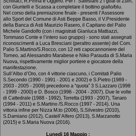
Schillaci, R.Pinna e Oggero. Per i “Salesiani 2 i goal di Zuin,
con Giuntelli e Scassa a completare il bottino giallo/blu.
Nel corso della premiazione finale - presenti l’Assessore
allo Sport del Comune di Asti Beppe Basso, il V.Presidente
della Banca di Asti Maurizio Rasero, il Capitano del Palio
Michele Gandolfo (con i magistrati Gianluca Mattiazzi,
Tommaso Conte e l’intero suo gruppo) - sono stati assegnati
riconoscimenti a Luca Bresciani (peraltro assente) del Com.
Palio S.Martino/S.Rocco, con 12 reti capocannoniere del
Torneo, ad Alessandro Marabese e Niko Parauda di S.Maria
Nuova, rispettivamente miglior portiere e giocatore della
manifestazione.
Sull’Albo d’Oro, con 4 vittorie ciascuno, i Comitati Palio
S.Secondo (1990 - 1991 - 2001 e 2002) e S.Pietro (1989 -
2003 - 2005 - 2009) precedono a “quota” 3 S.Lazzaro (1998
- 1999 - 2000) e D. Bosco (1996 - 2004 - 2007). Due le volte
di Cattedrale (1988 - 1992), Torretta (1993 - 2007), Tanaro
(1994 - 2011) e S.Martino /S.Rocco (1997 - 2014). Una
vittoria infine per Nizza M.to (2006), S.Silvestro (2010),
S.Damiano (2012), Castell’Alfero (2013), S.Marzanotto
(2015) e S.Maria Nuova (2016).
Lunedì 16 Maggio :