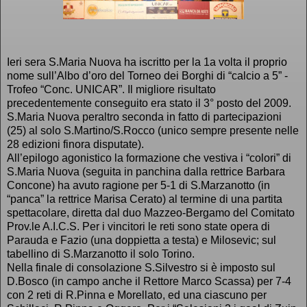
Ieri sera S.Maria Nuova ha iscritto per la 1a volta il proprio
nome sull’Albo d’oro del Torneo dei Borghi di “calcio a 5” -
Trofeo “Conc. UNICAR”. Il migliore risultato
precedentemente conseguito era stato il 3° posto del 2009.
S.Maria Nuova peraltro seconda in fatto di partecipazioni
(25) al solo S.Martino/S.Rocco (unico sempre presente nelle
28 edizioni finora disputate).
All’epilogo agonistico la formazione che vestiva i “colori” di
S.Maria Nuova (seguita in panchina dalla rettrice Barbara
Concone) ha avuto ragione per 5-1 di S.Marzanotto (in
“panca” la rettrice Marisa Cerato) al termine di una partita
spettacolare, diretta dal duo Mazzeo-Bergamo del Comitato
Prov.le A.I.C.S. Per i vincitori le reti sono state opera di
Parauda e Fazio (una doppietta a testa) e Milosevic; sul
tabellino di S.Marzanotto il solo Torino.
Nella finale di consolazione S.Silvestro si è imposto sul
D.Bosco (in campo anche il Rettore Marco Scassa) per 7-4
con 2 reti di R.Pinna e Morellato, ed una ciascuno per