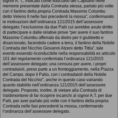
signor A. T., indicato come fiduciario del Capitano nelle
memorie presentate dalla Contrada stessa, parlato più volte
con il fantino della propria Contrada Massimo Columbu
detto Veleno II nelle fasi precedenti la mossa”, confermando
le motivazioni dell’ordinanza 121/2015 dell’assessore
delegato; l’esclusione da due Palii cui avrebbe avuto diritto
di partecipare e dalle relative prove “per avere il suo fantino
Massimo Columbu afferrato da dietro per il giubbetto e
disarcionato, facendolo cadere a terra, il fantino della Nobile
Contrada del Nicchio Giovanni Atzeni detto Tittia”, tale
evento essendo riconducibile nella responsabilità ex articolo
101 del regolamento confermata l’ordinanza 121/2015
dell’assessore delegato; una censura per avere, i propri
contradaioli, preso parte a un fronteggiamento, nella Piazza
del Campo, dopo il Palio, con i contradaioli della Nobile
Contrada del Nicchio”, anche in questo caso variando
quanto stabilito nell’ordinanza 121/2015 dell’assessore
delegato. Proposto, inoltre, di vietare alla Contrada di
Valdimontone di far ricoprire incarichi al signor A.T. per due
Palii, per aver parlato più volte con il fantino della propria
Contrada nelle fasi precedenti la mossa, confermando
l’ordinanza dell’assessore delegato.