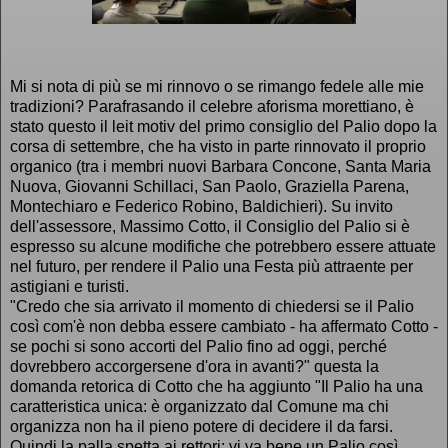
Mi si nota di più se mi rinnovo o se rimango fedele alle mie
tradizioni? Parafrasando il celebre aforisma morettiano, è
stato questo il leit motiv del primo consiglio del Palio dopo la
corsa di settembre, che ha visto in parte rinnovato il proprio
organico (tra i membri nuovi Barbara Concone, Santa Maria
Nuova, Giovanni Schillaci, San Paolo, Graziella Parena,
Montechiaro e Federico Robino, Baldichieri). Su invito
dell'assessore, Massimo Cotto, il Consiglio del Palio si è
espresso su alcune modifiche che potrebbero essere attuate
nel futuro, per rendere il Palio una Festa più attraente per
astigiani e turisti.
"Credo che sia arrivato il momento di chiedersi se il Palio
così com'è non debba essere cambiato - ha affermato Cotto -
se pochi si sono accorti del Palio fino ad oggi, perché
dovrebbero accorgersene d'ora in avanti?" questa la
domanda retorica di Cotto che ha aggiunto "Il Palio ha una
caratteristica unica: è organizzato dal Comune ma chi
organizza non ha il pieno potere di decidere il da farsi.
Quindi la palla spetta ai rettori: vi va bene un Palio così