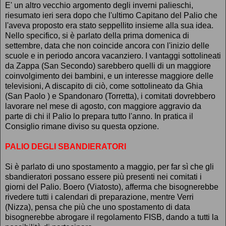
E' un altro vecchio argomento degli inverni palieschi,
riesumato ieri sera dopo che l'ultimo Capitano del Palio che
l'aveva proposto era stato seppellito insieme alla sua idea.
Nello specifico, si è parlato della prima domenica di
settembre, data che non coincide ancora con l'inizio delle
scuole e in periodo ancora vacanziero. I vantaggi sottolineati
da Zappa (San Secondo) sarebbero quelli di un maggiore
coinvolgimento dei bambini, e un interesse maggiore delle
televisioni, A discapito di ciò, come sottolineato da Ghia
(San Paolo ) e Spandonaro (Torretta), i comitati dovrebbero
lavorare nel mese di agosto, con maggiore aggravio da
parte di chi il Palio lo prepara tutto l'anno. In pratica il
Consiglio rimane diviso su questa opzione.
PALIO DEGLI SBANDIERATORI
Si è parlato di uno spostamento a maggio, per far sì che gli
sbandieratori possano essere più presenti nei comitati i
giorni del Palio. Boero (Viatosto), afferma che bisognerebbe
rivedere tutti i calendari di preparazione, mentre Verri
(Nizza), pensa che più che uno spostamento di data
bisognerebbe abrogare il regolamento FISB, dando a tutti la