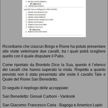
Ricordiamo che ciascun Borgo e Rione ha potuto presentare
alle visite veterinarie due cavalli, tra i quali potrà scegliere
quello con il quale disputare il Palio.
Come riportato da Brontolo Dice la Sua, questo è l’elenco
dei cavalli che hanno superato la visita. Rispetto a quanto
previsto non è stato presentato alle visite il cavallo Tale e
Quale del Rione San Benedetto.
Di seguito il riepilogo delle accoppiate:
San Benedetto: Giosuè Carboni - Vankook
San Giacomo: Francesco Caria - Bagoga e Arsenico Lupin