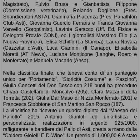
Magistrato), Fulvio Brusa e Gianbattista Filippone
(Commissione veterinaria), Rolando Doglione (Pres.
Sbandieratori ASTA), Gianmaria Piacenza (Pres. Panathlon
Club Asti), Giovanna Guercio Ferraris e Franca Giovanna
Varvello (Soroptimist), Lavinia Saracco (Uff. Ed. Fisica e
Delegata Prov.le CONI), ed i giornalisti Massimo Elia (La
Nuova Provincia), Elisa Schiffo (La Stampa), Laura Novara
(Gazzetta d’Asti), Luca Giannini (Il Canapo), Elisabetta
Moretti (AT News), Luciana Monticone (Langhe, Roero e
Monferrato) e Manuela Macario (Ansa).
Nella classifica finale, che teneva conto di un punteggio
unico per “Portamento”, “Storicità Costume” e “Fascino”,
Giulia Concetti del Don Bosco con 218 punti ha preceduto
Chiara Castellaro di Moncalvo (205), Clara Macario della
Torretta (202), Giulia Dal Maso di Nizza Monferrato (201) e
Francesca Stobbione di San Martino San Rocco (187).
La vincitrice ha ricevuto un quadro dipinto dal “Maestro del
Paliotto” 2015 Antonio Giuntoli ed un’artistica e
personalizzata realizzazione in argento 925/1000,
raffigurante le bandiere del Palio di Asti, creata a mano dalla
“Caldera Gioielli E D-Wine”. Un premio di 1.000,00 € è stato