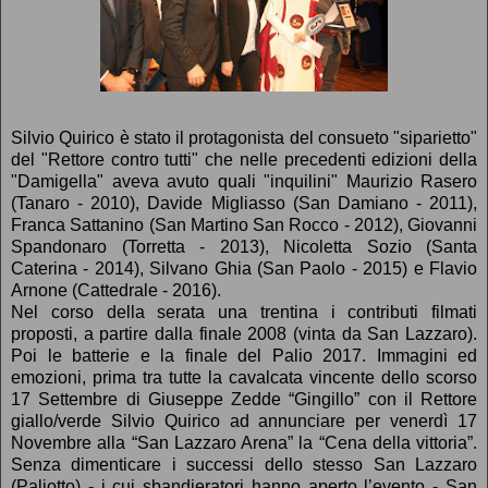
Silvio Quirico è stato il protagonista del consueto "siparietto"
del "Rettore contro tutti" che nelle precedenti edizioni della
"Damigella" aveva avuto quali "inquilini" Maurizio Rasero
(Tanaro - 2010), Davide Migliasso (San Damiano - 2011),
Franca Sattanino (San Martino San Rocco - 2012), Giovanni
Spandonaro (Torretta - 2013), Nicoletta Sozio (Santa
Caterina - 2014), Silvano Ghia (San Paolo - 2015) e Flavio
Arnone (Cattedrale - 2016).
Nel corso della serata una trentina i contributi filmati
proposti, a partire dalla finale 2008 (vinta da San Lazzaro).
Poi le batterie e la finale del Palio 2017. Immagini ed
emozioni, prima tra tutte la cavalcata vincente dello scorso
17 Settembre di Giuseppe Zedde “Gingillo” con il Rettore
giallo/verde Silvio Quirico ad annunciare per venerdì 17
Novembre alla “San Lazzaro Arena” la “Cena della vittoria”.
Senza dimenticare i successi dello stesso San Lazzaro
(Paliotto) - i cui sbandieratori hanno aperto l’evento - San