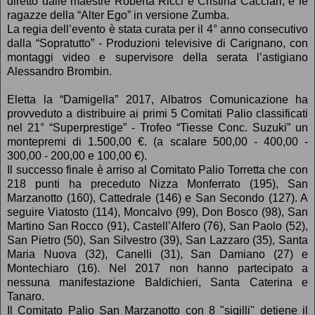
diretto dalle maestre Roberta Ricci e Cristina Cacciari, e le
ragazze della “Alter Ego” in versione Zumba.
La regia dell’evento è stata curata per il 4° anno consecutivo
dalla “Sopratutto” - Produzioni televisive di Carignano, con
montaggi video e supervisore della serata l’astigiano
Alessandro Brombin.
Eletta la “Damigella” 2017, Albatros Comunicazione ha
provveduto a distribuire ai primi 5 Comitati Palio classificati
nel 21° “Superprestige” - Trofeo “Tiesse Conc. Suzuki” un
montepremi di 1.500,00 €. (a scalare 500,00 - 400,00 -
300,00 - 200,00 e 100,00 €).
Il successo finale è arriso al Comitato Palio Torretta che con
218 punti ha preceduto Nizza Monferrato (195), San
Marzanotto (160), Cattedrale (146) e San Secondo (127). A
seguire Viatosto (114), Moncalvo (99), Don Bosco (98), San
Martino San Rocco (91), Castell’Alfero (76), San Paolo (52),
San Pietro (50), San Silvestro (39), San Lazzaro (35), Santa
Maria Nuova (32), Canelli (31), San Damiano (27) e
Montechiaro (16). Nel 2017 non hanno partecipato a
nessuna manifestazione Baldichieri, Santa Caterina e
Tanaro.
Il Comitato Palio San Marzanotto con 8 "sigilli" detiene il