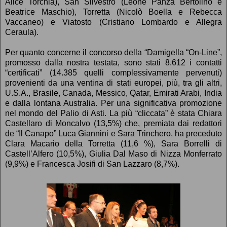
Alice Torchia), San Silvestro (Leone Panza Bertolino e
Beatrice Maschio), Torretta (Nicolò Boella e Rebecca
Vaccaneo) e Viatosto (Cristiano Lombardo e Allegra
Ceraula).
Per quanto concerne il concorso della “Damigella “On-Line”,
promosso dalla nostra testata, sono stati 8.612 i contatti
“certificati” (14.385 quelli complessivamente pervenuti)
provenienti da una ventina di stati europei, più, tra gli altri,
U.S.A., Brasile, Canada, Messico, Qatar, Emirati Arabi, India
e dalla lontana Australia. Per una significativa promozione
nel mondo del Palio di Asti. La più “cliccata” è stata Chiara
Castellaro di Moncalvo (13,5%) che, premiata dai redattori
de “Il Canapo” Luca Giannini e Sara Trinchero, ha preceduto
Clara Macario della Torretta (11,6 %), Sara Borrelli di
Castell’Alfero (10,5%), Giulia Dal Maso di Nizza Monferrato
(9,9%) e Francesca Josifi di San Lazzaro (8,7%).