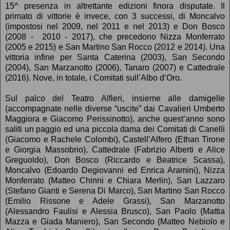
15^ presenza in altrettante edizioni finora disputate. Il
primato di vittorie è invece, con 3 successi, di Moncalvo
(impostosi nel 2009, nel 2011 e nel 2013) e Don Bosco
(2008 - 2010 - 2017), che precedono Nizza Monferrato
(2005 e 2015) e San Martino San Rocco (2012 e 2014). Una
vittoria infine per Santa Caterina (2003), San Secondo
(2004), San Marzanotto (2006), Tanaro (2007) e Cattedrale
(2016). Nove, in totale, i Comitati sull’Albo d’Oro.
Sul palco del Teatro Alfieri, insieme alle damigelle
(accompagnate nelle diverse “uscite” dai Cavalieri Umberto
Maggiora e Giacomo Perissinotto), anche quest’anno sono
saliti un paggio ed una piccola dama dei Comitati di Canelli
(Giacomo e Rachele Colombi), Castell’Alfero (Ethan Tirone
e Giorgia Massobrio), Cattedrale (Fabrizio Alberti e Alice
Greguoldo), Don Bosco (Riccardo e Beatrice Scassa),
Moncalvo (Edoardo Degiovanni ed Enrica Aramini), Nizza
Monferrato (Matteo Chinni e Chiara Merlin), San Lazzaro
(Stefano Gianti e Serena Di Marco), San Martino San Rocco
(Emilio Rissone e Adele Grassi), San Marzanotto
(Alessandro Faulisi e Alessia Brusco), San Paolo (Mattia
Mazza e Giada Maniero), San Secondo (Matteo Nebiolo e