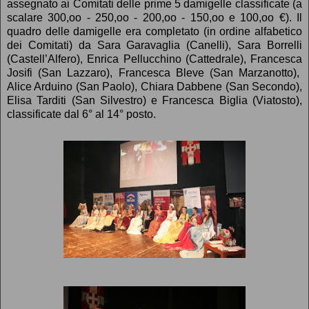
assegnato ai Comitati delle prime 5 damigelle classificate (a
scalare 300,oo - 250,oo - 200,oo - 150,oo e 100,oo €). Il
quadro delle damigelle era completato (in ordine alfabetico
dei Comitati) da Sara Garavaglia (Canelli), Sara Borrelli
(Castell’Alfero), Enrica Pellucchino (Cattedrale), Francesca
Josifi (San Lazzaro), Francesca Bleve (San Marzanotto),
Alice Arduino (San Paolo), Chiara Dabbene (San Secondo),
Elisa Tarditi (San Silvestro) e Francesca Biglia (Viatosto),
classificate dal 6° al 14° posto.