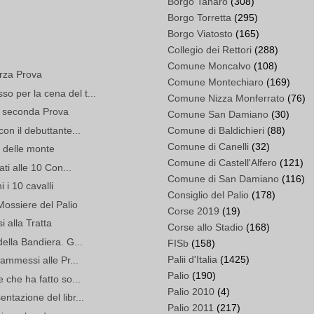
Borgo Tanaro
(308)
Borgo Torretta
(295)
Borgo Viatosto
(165)
Collegio dei Rettori
(288)
Comune Moncalvo
(108)
erza Prova
Comune Montechiaro
(169)
o per la cena del t...
Comune Nizza Monferrato
(76)
la seconda Prova
Comune San Damiano
(30)
on il debuttante...
Comune di Baldichieri
(88)
Comune di Canelli
(32)
o delle monte
Comune di Castell'Alfero
(121)
ati alle 10 Con...
Comune di San Damiano
(116)
i i 10 cavalli
Consiglio del Palio
(178)
 Mossiere del Palio
Corse 2019
(19)
 alla Tratta
Corse allo Stadio
(168)
della Bandiera. G...
FISb
(158)
Palii d'Italia
(1425)
 ammessi alle Pr...
Palio
(190)
 che ha fatto so...
Palio 2010
(4)
ntazione del libr...
Palio 2011
(217)