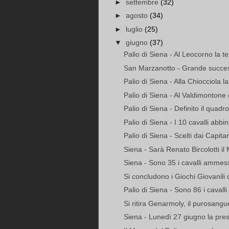
►
settembre
(32)
►
agosto
(34)
►
luglio
(25)
▼
giugno
(37)
Palio di Siena - Al Leocorno la t
San Marzanotto - Grande success
Palio di Siena - Alla Chiocciola 
Palio di Siena - Al Valdimontone c
Palio di Siena - Definito il quadr
Palio di Siena - I 10 cavalli abbin
Palio di Siena - Scelti dai Capitan
Siena - Sarà Renato Bircolotti il
Siena - Sono 35 i cavalli ammessi
Si concludono i Giochi Giovanili 
Palio di Siena - Sono 86 i cavalli
Si ritira Genarmoly, il purosangue
Siena - Lunedì 27 giugno la prese