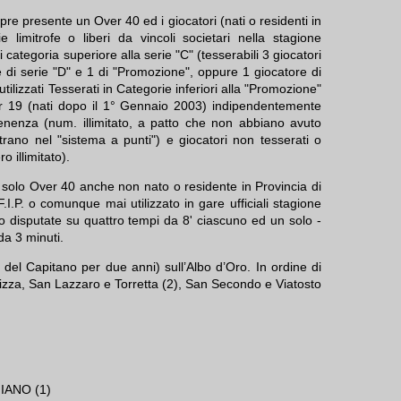
re presente un Over 40 ed i giocatori (nati o residenti in
e limitrofe o liberi da vincoli societari nella stagione
ategoria superiore alla serie "C" (tesserabili 3 giocatori
 di serie "D" e 1 di "Promozione", oppure 1 giocatore di
utilizzati Tesserati in Categorie inferiori alla "Promozione"
der 19 (nati dopo il 1° Gennaio 2003) indipendentemente
tenenza (num. illimitato, a patto che non abbiano avuto
trano nel "sistema a punti") e giocatori non tesserati o
ro illimitato).
 solo Over 40 anche non nato o residente in Provincia di
F.I.P. o comunque mai utilizzato in gare ufficiali stagione
o disputate su quattro tempi da 8' ciascuno ed un solo -
a 3 minuti.
o del Capitano per due anni) sull’Albo d’Oro. In ordine di
izza, San Lazzaro e Torretta (2), San Secondo e Viatosto
IANO (1)