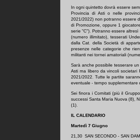
In ogni quintetto dovrà essere semp
Provincia di Asti o nelle provinci
2021/2022) non potranno essere di c
di Promozione, oppure 1 giocatore
serie "C"). Potranno essere altresì 
(numero illimitato), tesserati Un
dalla Cat. della Società di appar
presenze nelle categorie che rien
militanti nei tornei amatoriali (nume
Sarà anche possibile tesserare un
Asti ma libero da vincoli societari 
2021/2022. Tutte le partite sarann
eventuale - tempo supplementare d
Sei finora i Comitati (più il Grupp
successi Santa Maria Nuova (8), N
(1).
IL CALENDARIO
Martedì 7 Giugno
21,30 SAN SECONDO - SAN DAM