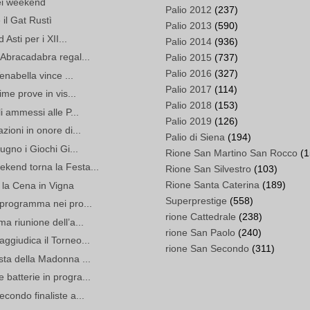
ei weekend
Palio 2012
(237)
 il Gat Rustì
Palio 2013
(590)
Asti per i XII...
Palio 2014
(936)
 Abracadabra regal...
Palio 2015
(737)
Palio 2016
(327)
Venabella vince ...
Palio 2017
(114)
ime prove in vis...
Palio 2018
(153)
i ammessi alle P...
Palio 2019
(126)
zioni in onore di...
Palio di Siena
(194)
ugno i Giochi Gi...
Rione San Martino San Rocco
(1
kend torna la Festa...
Rione San Silvestro
(103)
Rione Santa Caterina
(189)
 la Cena in Vigna
Superprestige
(558)
 programma nei pro...
rione Cattedrale
(238)
a riunione dell’a...
rione San Paolo
(240)
ggiudica il Torneo...
rione San Secondo
(311)
sta della Madonna ...
batterie in progra...
condo finaliste a...