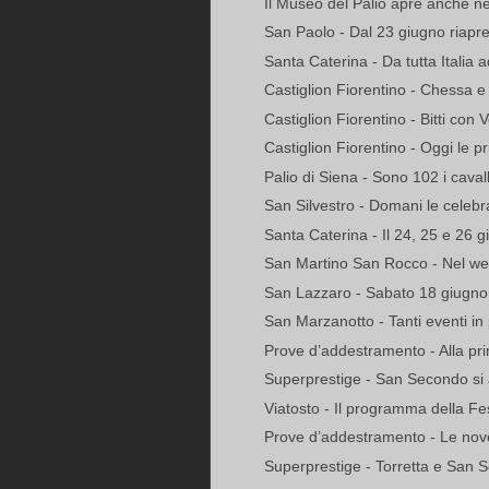
Il Museo del Palio apre anche n
San Paolo - Dal 23 giugno riapre
Santa Caterina - Da tutta Italia ad 
Castiglion Fiorentino - Chessa e
Castiglion Fiorentino - Bitti con 
Castiglion Fiorentino - Oggi le pr
Palio di Siena - Sono 102 i cavall
San Silvestro - Domani le celebra
Santa Caterina - Il 24, 25 e 26 gi
San Martino San Rocco - Nel wee
San Lazzaro - Sabato 18 giugno
San Marzanotto - Tanti eventi in
Prove d’addestramento - Alla prim
Superprestige - San Secondo si a
Viatosto - Il programma della Fe
Prove d’addestramento - Le nove 
Superprestige - Torretta e San Se