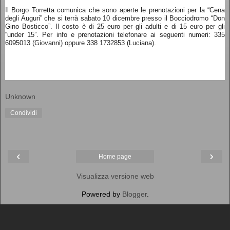
Il Borgo Torretta comunica che sono aperte le prenotazioni per la “Cena
degli Auguri” che si terrà sabato 10 dicembre presso il Bocciodromo “Don
Gino Bosticco”. Il costo è di 25 euro per gli adulti e di 15 euro per gli
“under 15”. Per info e prenotazioni telefonare ai seguenti numeri: 335
6095013 (Giovanni) oppure 338 1732853 (Luciana).
Unknown
Condividi
‹
›
Home page
Visualizza versione web
Powered by
Blogger
.