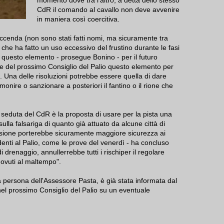
momento dove tra l'altro, a detta dello stesso
CdR il comando al cavallo non deve avvenire
in maniera così coercitiva.
 faccenda (non sono stati fatti nomi, ma sicuramente tra
o che ha fatto un uso eccessivo del frustino durante le fasi
uesto elemento - prosegue Bonino - per il futuro
ne del prossimo Consiglio del Palio questo elemento per
 Una delle risoluzioni potrebbe essere quella di dare
onire o sanzionare a posteriori il fantino o il rione che
 seduta del CdR è la proposta di usare per la pista una
 sulla falsariga di quanto già attuato da alcune città di
sione porterebbe sicuramente maggiore sicurezza ai
denti al Palio, come le prove del venerdì - ha concluso
i drenaggio, annullerrebbe tutti i rischiper il regolare
ovuti al maltempo".
persona dell'Assessore Pasta, è già stata informata dal
el prossimo Consiglio del Palio su un eventuale