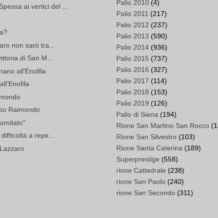
Palio 2010
(4)
ssa ai vertici del ...
Palio 2011
(217)
Palio 2012
(237)
na?
Palio 2013
(590)
aro non sarò tra...
Palio 2014
(936)
ittoria di San M...
Palio 2015
(737)
Palio 2016
(327)
ano all'Enofila
Palio 2017
(114)
all'Enofila
Palio 2018
(153)
smondo
Palio 2019
(126)
ippo Raimondo
Palio di Siena
(194)
Comitato"
Rione San Martino San Rocco
(1
ifficoltà a repe...
Rione San Silvestro
(103)
Rione Santa Caterina
(189)
 Lazzaro
Superprestige
(558)
o
rione Cattedrale
(238)
rione San Paolo
(240)
rione San Secondo
(311)