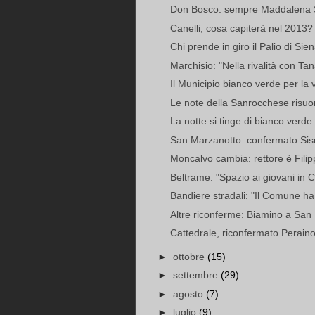
Don Bosco: sempre Maddalena Spe
Canelli, cosa capiterà nel 2013?
Chi prende in giro il Palio di Sie
Marchisio: "Nella rivalità con Tan
Il Municipio bianco verde per la v
Le note della Sanrocchese risuon
La notte si tinge di bianco verde 
San Marzanotto: confermato Si
Moncalvo cambia: rettore è Fil
Beltrame: "Spazio ai giovani in 
Bandiere stradali: "Il Comune ha d
Altre riconferme: Biamino a San
Cattedrale, riconfermato Perain
►
ottobre
(15)
►
settembre
(29)
►
agosto
(7)
►
luglio
(9)