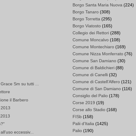
Borgo Santa Maria Nuova
(224)
Borgo Tanaro
(308)
Borgo Torretta
(295)
Borgo Viatosto
(165)
Collegio dei Rettori
(288)
Comune Moncalvo
(108)
Comune Montechiaro
(169)
Comune Nizza Monferrato
(76)
Comune San Damiano
(30)
Comune di Baldichieri
(88)
Comune di Canelli
(32)
Comune di Castell'Alfero
(121)
Grace Sm su tutti ...
Comune di San Damiano
(116)
ettore
Consiglio del Palio
(178)
ione il Barbero
Corse 2019
(19)
 2013
Corse allo Stadio
(168)
 2013
FISb
(158)
Palii d'Italia
(1425)
o?"
Palio
(190)
all'uso eccessiv...