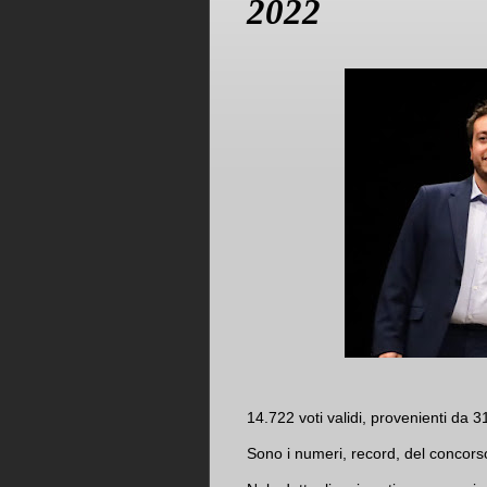
2022
14.722 voti validi, provenienti da 3
Sono i numeri, record, del concorso