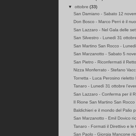
▼
ottobre
(33)
San Damiano - Sabato 12 novemb
Don Bosco - Marco Perri è il nuo
San Lazzaro - Nel Gala delle sett
San Silvestro - Lunedì 31 ottobr
San Martino San Rocco - Lunedì 
San Marzanotto - Sabato 5 nove
San Pietro - Riconfermati il Rett
Nizza Monferrato - Stefano Vacca
Torretta - Luca Perosino rieletto
Tanaro - Lunedì 31 ottobre l’ev
San Lazzaro - Conferma per il Re
Il Rione San Martino San Rocco si
Baldichieri e il mondo del Palio 
San Marzanotto - Emil Dovico ri
Tanaro - Formati il Direttivo e le
San Paolo - Giorgia Mancone ri