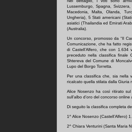
Nel dettaglio, i voti sono arriv
Lussemburgo, Spagna, Svizzera, F
Macedonia, Malta, Olanda, Turc
Ungheria), 5 Stati americani (Sta
asiatici (Thailandia ed Emirati Arab
(Australia).
Un concorso, promosso da “Il Cana
Comunicazione, che ha fatto regis
di Castell’Alfero, che con 1.634 
preceduto nella classifica final
Shtereva del Comune di Moncalvo
Lupo del Borgo Torretta.
Per una classifica che, sia nella v
ricalcato quella stilata dalla Giuri
Alice Nosenzo ha così ritirato sul
sull’albo d’oro del concorso online 
Di seguito la classifica completa d
1^ Alice Nosenzo (Castell’Alfero) 1
2^ Chiara Venturini (Santa Maria N