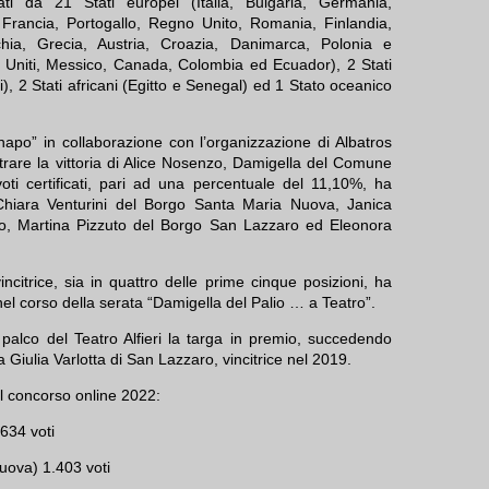
ati da 21 Stati europei (Italia, Bulgaria, Germania,
rancia, Portogallo, Regno Unito, Romania, Finlandia,
hia, Grecia, Austria, Croazia, Danimarca, Polonia e
ti Uniti, Messico, Canada, Colombia ed Ecuador), 2 Stati
i), 2 Stati africani (Egitto e Senegal) ed 1 Stato oceanico
po” in collaborazione con l’organizzazione di Albatros
trare la vittoria di Alice Nosenzo, Damigella del Comune
voti certificati, pari ad una percentuale del 11,10%, ha
e Chiara Venturini del Borgo Santa Maria Nuova, Janica
, Martina Pizzuto del Borgo San Lazzaro ed Eleonora
incitrice, sia in quattro delle prime cinque posizioni, ha
a nel corso della serata “Damigella del Palio … a Teatro”.
 palco del Teatro Alfieri la targa in premio, succedendo
a Giulia Varlotta di San Lazzaro, vincitrice nel 2019.
el concorso online 2022:
.634 voti
uova) 1.403 voti