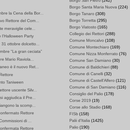
Borgo San Pietro
(242)
Borgo Santa Maria Nuova
(224)
re la Cena della Bor...
Borgo Tanaro
(308)
Borgo Torretta
(295)
vo Rettore del Com...
Borgo Viatosto
(165)
e meraviglie cele...
Collegio dei Rettori
(288)
e l’Halloween Party
Comune Moncalvo
(108)
31 ottobre dolcetto...
Comune Montechiaro
(169)
mbre “La gran ceciata”
Comune Nizza Monferrato
(76)
ore Mario Raviola...
Comune San Damiano
(30)
neo è il nuovo Ret...
Comune di Baldichieri
(88)
Comune di Canelli
(32)
 Rettore
Comune di Castell'Alfero
(121)
ento Taniween
Comune di San Damiano
(116)
ttore uscente Silv...
Consiglio del Palio
(178)
 aggiudica il Pre...
Corse 2019
(19)
piangono la scomp...
Corse allo Stadio
(168)
confermato Rettore
FISb
(158)
Palii d'Italia
(1425)
 Commissioni di ...
Palio
(190)
confermata Rettore