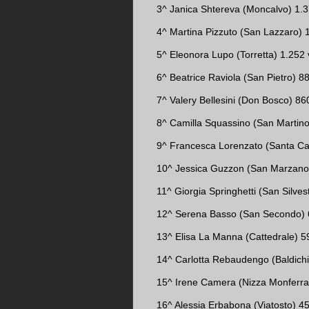
3^ Janica Shtereva (Moncalvo) 1.3
4^ Martina Pizzuto (San Lazzaro) 1
5^ Eleonora Lupo (Torretta) 1.252 
6^ Beatrice Raviola (San Pietro) 88
7^ Valery Bellesini (Don Bosco) 860
8^ Camilla Squassino (San Martino
9^ Francesca Lorenzato (Santa Cat
10^ Jessica Guzzon (San Marzanot
11^ Giorgia Springhetti (San Silves
12^ Serena Basso (San Secondo) 6
13^ Elisa La Manna (Cattedrale) 59
14^ Carlotta Rebaudengo (Baldichie
15^ Irene Camera (Nizza Monferrat
16^ Alessia Erbabona (Viatosto) 45