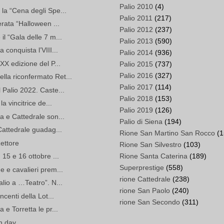
Palio 2010
(4)
la “Cena degli Spe...
Palio 2011
(217)
erata “Halloween ...
Palio 2012
(237)
l “Gala delle 7 m...
Palio 2013
(590)
 conquista l’VIII...
Palio 2014
(936)
XX edizione del P...
Palio 2015
(737)
Palio 2016
(327)
la riconfermato Ret...
Palio 2017
(114)
 Palio 2022. Caste...
Palio 2018
(153)
a vincitrice de...
Palio 2019
(126)
a e Cattedrale son...
Palio di Siena
(194)
Cattedrale guadag...
Rione San Martino San Rocco
(1
ettore
Rione San Silvestro
(103)
Rione Santa Caterina
(189)
 15 e 16 ottobre ...
Superprestige
(558)
e e cavalieri prem...
rione Cattedrale
(238)
alio a …Teatro”. N...
rione San Paolo
(240)
ncenti della Lot...
rione San Secondo
(311)
 e Torretta le pr...
n day