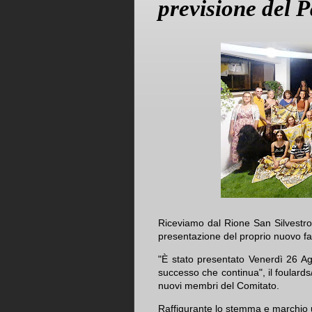
previsione del P
Riceviamo dal Rione San Silvestr
presentazione del proprio nuovo fa
"È stato presentato Venerdì 26 Ag
successo che continua", il foulards
nuovi membri del Comitato.
Raffigurante lo stemma e marchio uf