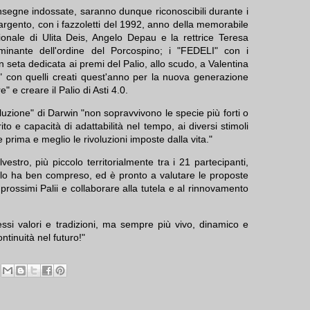
 insegne indossate, saranno dunque riconoscibili durante i
argento, con i fazzoletti del 1992, anno della memorabile
zionale di Ulita Deis, Angelo Depau e la rettrice Teresa
inante dell'ordine del Porcospino; i "FEDELI" con i
 in seta dedicata ai premi del Palio, allo scudo, a Valentina
I" con quelli creati quest'anno per la nuova generazione
" e creare il Palio di Asti 4.0.
uzione" di Darwin "non sopravvivono le specie più forti o
to e capacità di adattabilità nel tempo, ai diversi stimoli
 prima e meglio le rivoluzioni imposte dalla vita."
vestro, più piccolo territorialmente tra i 21 partecipanti,
lo ha ben compreso, ed è pronto a valutare le proposte
rossimi Palii e collaborare alla tutela e al rinnovamento
si valori e tradizioni, ma sempre più vivo, dinamico e
tinuità nel futuro!"