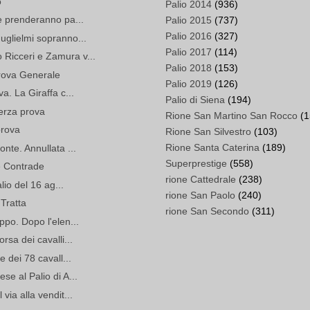
o
Palio 2014
(936)
he prenderanno pa...
Palio 2015
(737)
Palio 2016
(327)
Guglielmi sopranno...
Palio 2017
(114)
 Ricceri e Zamura v...
Palio 2018
(153)
Prova Generale
Palio 2019
(126)
va. La Giraffa c...
Palio di Siena
(194)
terza prova
Rione San Martino San Rocco
(1
prova
Rione San Silvestro
(103)
Rione Santa Caterina
(189)
onte. Annullata ...
Superprestige
(558)
le Contrade
rione Cattedrale
(238)
alio del 16 ag...
rione San Paolo
(240)
 Tratta
rione San Secondo
(311)
ppo. Dopo l'elen...
rsa dei cavalli...
e dei 78 cavall...
se al Palio di A...
via alla vendit...