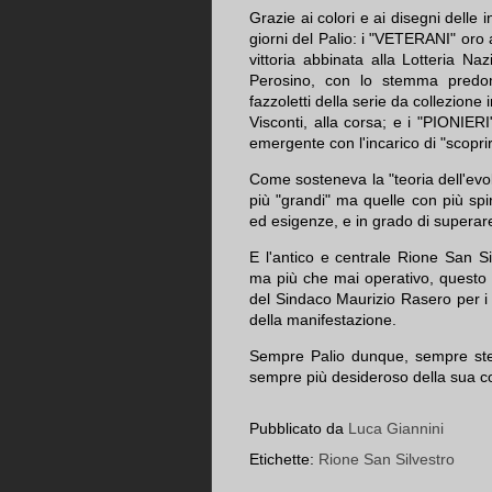
Grazie ai colori e ai disegni delle
giorni del Palio: i "VETERANI" oro 
vittoria abbinata alla Lotteria Na
Perosino, con lo stemma predom
fazzoletti della serie da collezione
Visconti, alla corsa; e i "PIONIER
emergente con l'incarico di "scoprire
Come sosteneva la "teoria dell'evol
più "grandi" ma quelle con più spiri
ed esigenze, e in grado di superare
E l'antico e centrale Rione San Sil
ma più che mai operativo, questo 
del Sindaco Maurizio Rasero per i p
della manifestazione.
Sempre Palio dunque, sempre stes
sempre più desideroso della sua con
Pubblicato da
Luca Giannini
Etichette:
Rione San Silvestro