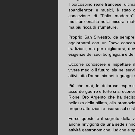
il porcospino reale francese, ultim
sbandieratori e musici, è stato d
concezione di "Palio moderno"
multifunzionalità nella misura, mate
ma più ricca di sfumature.
Proprio San Silvestro, da sempre 
aggiornarsi con un "new concept
tradizioni, ma per migliorarsi, d
esigenze dei suoi borghigiani e del 
Occorre conoscere e rispettare i
vivere meglio il futuro, sia nei servi
attivi tutto l'anno, sia nei linguaggi
Più che mai, le dolorose esperi
assurde guerre e forte crisi econom
Rione Oro Argento che ha deciso
bellezza della sfilata, alla promozio
proprie attenzioni e risorse sul sos
Forse questo è il segreto della vit
anche rinvigoriti da una sede rinnov
attività gastronomiche, ludiche e sp