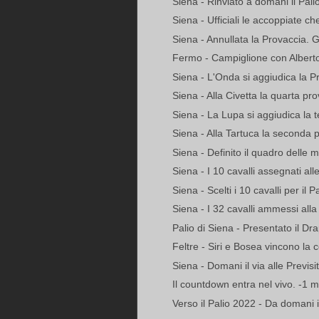
Siena - Rinviato a domani il Pali
Siena - Ufficiali le accoppiate c
Siena - Annullata la Provaccia. 
Fermo - Campiglione con Alberto
Siena - L'Onda si aggiudica la 
Siena - Alla Civetta la quarta pro
Siena - La Lupa si aggiudica la 
Siena - Alla Tartuca la seconda 
Siena - Definito il quadro delle m
Siena - I 10 cavalli assegnati al
Siena - Scelti i 10 cavalli per il P
Siena - I 32 cavalli ammessi alla
Palio di Siena - Presentato il Dra
Feltre - Siri e Bosea vincono la co
Siena - Domani il via alle Previsit
Il countdown entra nel vivo. -1 me
Verso il Palio 2022 - Da domani il 