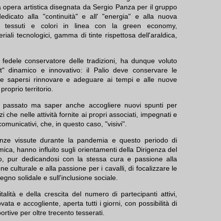
a opera artistica disegnata da Sergio Panza per il gruppo
edicato alla "continuità" e all' "energia" e alla nuova
: tessuti e colori in linea con la green economy,
riali tecnologici, gamma di tinte rispettosa dell'araldica,
fedele conservatore delle tradizioni, ha dunque voluto
" dinamico e innovativo: il Palio deve conservare le
eve sapersi rinnovare e adeguare ai tempi e alle nuove
proprio territorio.
l passato ma saper anche accogliere nuovi spunti per
zi che nelle attività fornite ai propri associati, impegnati e
 comunicativi, che, in questo caso, "visivi".
enze vissute durante la pandemia e questo periodo di
ica, hanno influito sugli orientamenti della Dirigenza del
, pur dedicandosi con la stessa cura e passione alla
ne culturale e alla passione per i cavalli, di focalizzare le
tegno solidale e sull'inclusione sociale.
alità e della crescita del numero di partecipanti attivi,
ata e accogliente, aperta tutti i giorni, con possibilità di
ortive per oltre trecento tesserati.