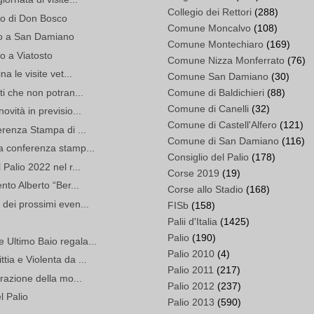
Collegio dei Rettori
(288)
rzo di Don Bosco
Comune Moncalvo
(108)
rzo a San Damiano
Comune Montechiaro
(169)
o a Viatosto
Comune Nizza Monferrato
(76)
a le visite vet...
Comune San Damiano
(30)
ti che non potran...
Comune di Baldichieri
(88)
Comune di Canelli
(32)
ovità in previsio...
Comune di Castell'Alfero
(121)
erenza Stampa di ...
Comune di San Damiano
(116)
a conferenza stamp...
Consiglio del Palio
(178)
Palio 2022 nel r...
Corse 2019
(19)
nto Alberto “Ber...
Corse allo Stadio
(168)
 dei prossimi even...
FISb
(158)
Palii d'Italia
(1425)
Palio
(190)
 Ultimo Baio regala...
Palio 2010
(4)
ia e Violenta da ...
Palio 2011
(217)
urazione della mo...
Palio 2012
(237)
l Palio
Palio 2013
(590)