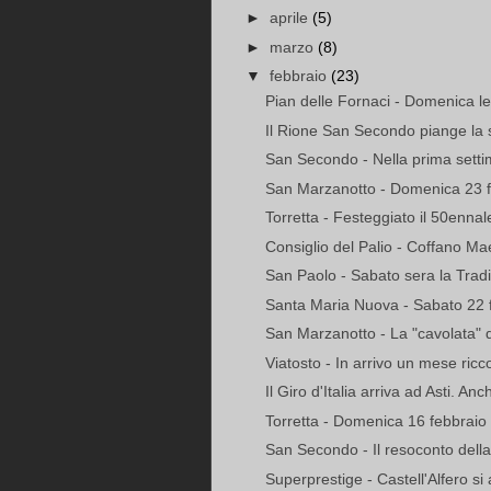
►
aprile
(5)
►
marzo
(8)
▼
febbraio
(23)
Pian delle Fornaci - Domenica le
Il Rione San Secondo piange la
San Secondo - Nella prima settim
San Marzanotto - Domenica 23 fe
Torretta - Festeggiato il 50ennale
Consiglio del Palio - Coffano Mae
San Paolo - Sabato sera la Tradi
Santa Maria Nuova - Sabato 22 f
San Marzanotto - La "cavolata" de
Viatosto - In arrivo un mese ricco
Il Giro d'Italia arriva ad Asti. Anch
Torretta - Domenica 16 febbraio 
San Secondo - Il resoconto dell
Superprestige - Castell'Alfero si a