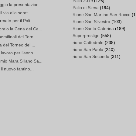
Palio 2019
(126)
gio la presentazion...
Palio di Siena
(194)
 via alla serat...
Rione San Martino San Rocco
(1
mato per il Pali...
Rione San Silvestro
(103)
Rione Santa Caterina
(189)
raio la Cena del Ca...
Superprestige
(558)
mifinali del Torn...
rione Cattedrale
(238)
a del Torneo dei ...
rione San Paolo
(240)
lavoro per l’anno ...
rione San Secondo
(311)
mio Mara Sillano Sa...
il nuovo fantino...