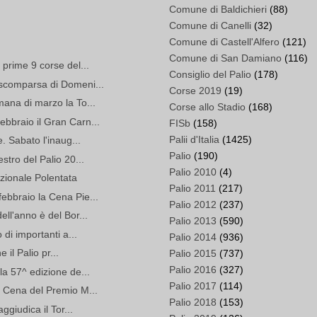
Comune di Baldichieri
(88)
Comune di Canelli
(32)
Comune di Castell'Alfero
(121)
Comune di San Damiano
(116)
 prime 9 corse del...
Consiglio del Palio
(178)
 scomparsa di Domeni...
Corse 2019
(19)
ana di marzo la To...
Corse allo Stadio
(168)
bbraio il Gran Carn...
FISb
(158)
Palii d'Italia
(1425)
. Sabato l'inaug...
Palio
(190)
stro del Palio 20...
Palio 2010
(4)
zionale Polentata
Palio 2011
(217)
ebbraio la Cena Pie...
Palio 2012
(237)
ll'anno è del Bor...
Palio 2013
(590)
 di importanti a...
Palio 2014
(936)
e il Palio pr...
Palio 2015
(737)
Palio 2016
(327)
la 57^ edizione de...
Palio 2017
(114)
a Cena del Premio M...
Palio 2018
(153)
ggiudica il Tor...