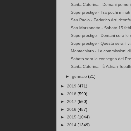
Santa Caterina - Domani pomerig
Superprestige - Tra pochi minuti il
San Paolo - Federico Arri riconfer
San Marzanotto - Sabato 15 febb
Superprestige - Domani sera le se
Superprestige - Questa sera il vi
Montechiaro - Le commissioni di 
Sabato sera la consegna del Pre
Santa Caterina - È Adrian Topalli 
►
gennaio
(21)
►
2019
(471)
►
2018
(590)
►
2017
(560)
►
2016
(457)
►
2015
(1044)
►
2014
(1349)