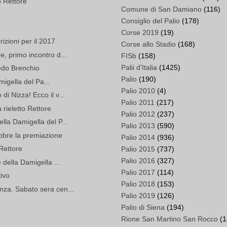
o Rettore
Comune di San Damiano
(116)
Consiglio del Palio
(178)
Corse 2019
(19)
izioni per il 2017
Corse allo Stadio
(168)
, primo incontro d...
FISb
(158)
Palii d'Italia
(1425)
redo Brenchio
Palio
(190)
amigella del Pa...
Palio 2010
(4)
i Nizza! Ecco il v...
Palio 2011
(217)
rieletto Rettore
Palio 2012
(237)
la Damigella del P...
Palio 2013
(590)
tobre la premiazione
Palio 2014
(936)
Rettore
Palio 2015
(737)
Palio 2016
(327)
 della Damigella ...
Palio 2017
(114)
tivo
Palio 2018
(153)
za. Sabato sera cen...
Palio 2019
(126)
Palio di Siena
(194)
Rione San Martino San Rocco
(1