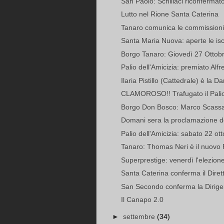
San Paolo: Schillaci riconfermat
Lutto nel Rione Santa Caterina
Tanaro comunica le commissioni
Santa Maria Nuova: aperte le iscr
Borgo Tanaro: Giovedì 27 Ottobre
Palio dell'Amicizia: premiato Alf
Ilaria Pistillo (Cattedrale) è la D
CLAMOROSO!! Trafugato il Palio d
Borgo Don Bosco: Marco Scassa 
Domani sera la proclamazione del
Palio dell'Amicizia: sabato 22 ot
Tanaro: Thomas Neri è il nuovo 
Superprestige: venerdì l'elezione
Santa Caterina conferma il Diret
San Secondo conferma la Dirigen
Il Canapo 2.0
►
settembre
(34)