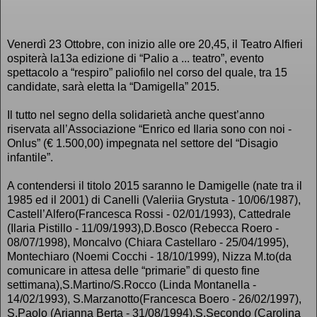
Venerdì 23 Ottobre, con inizio alle ore 20,45, il Teatro Alfieri
ospiterà la13a edizione di “Palio a ... teatro”, evento
spettacolo a “respiro” paliofilo nel corso del quale, tra 15
candidate, sarà eletta la “Damigella” 2015.
Il tutto nel segno della solidarietà anche quest’anno
riservata all’Associazione “Enrico ed Ilaria sono con noi -
Onlus” (€ 1.500,00) impegnata nel settore del “Disagio
infantile”.
A contendersi il titolo 2015 saranno le Damigelle (nate tra il
1985 ed il 2001) di Canelli (Valeriia Grystuta - 10/06/1987),
Castell’Alfero(Francesca Rossi - 02/01/1993), Cattedrale
(Ilaria Pistillo - 11/09/1993),D.Bosco (Rebecca Roero -
08/07/1998), Moncalvo (Chiara Castellaro - 25/04/1995),
Montechiaro (Noemi Cocchi - 18/10/1999), Nizza M.to(da
comunicare in attesa delle “primarie” di questo fine
settimana),S.Martino/S.Rocco (Linda Montanella -
14/02/1993), S.Marzanotto(Francesca Boero - 26/02/1997),
S.Paolo (Arianna Berta - 31/08/1994),S.Secondo (Carolina