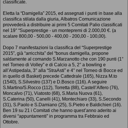
classificate.
Eletta la “Damigella” 2015, ed assegnati i punti in base alla
classifica stilata dalla giuria, Albatros Comunicazione
provvederà a distribuire ai primi 5 Comitati Palio classificati
nel 19° “Superprestige - un montepremi di 2.000,00 €. (a
scalare 800,00 - 500,00 - 400,00 - 200,00 - 100,00).
Dopo 7 manifestazioni la classifica del “Superprestige
2015”, già “arricchita” del “bonus damigella, propone
saldamente al comando S.Marzanotto che con 190 punti (1°
nel Torneo di Volley” e di Calcio a 5, 2° a bowling e
all’Astipedala, 3° alla “StraAsti” e 4° nel Torneo di Bocce ed
in quello di Basket) precede Cattedrale (165), Nizza M.to
(1540), S.Silvestro (137) e D.Bosco (116). A seguire
S.Martino/S.Rocco (112), Torretta (88), Castell’Alfero (76),
Moncalvo (71), Viatosto (68), S.Maria Nuova (61),
S.Caterina (50), Canelli (41), Montechiaro (33), S.Secondo
(31), S.Paolo e S.Damiano (25), S.Pietro e Baldichieri (16).
Ben 19 su 21 i Comitati che hanno quest’anno aderito ai
diversi “appuntamenti” in programma tra Febbraio ed
Ottobre.