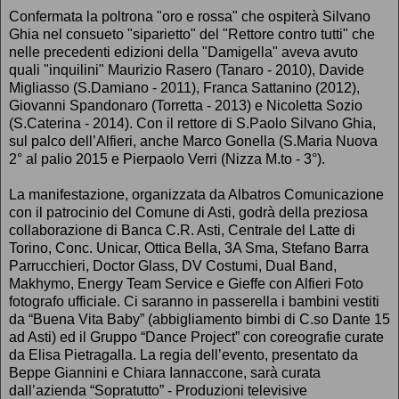
Confermata la poltrona "oro e rossa" che ospiterà Silvano
Ghia nel consueto "siparietto" del "Rettore contro tutti" che
nelle precedenti edizioni della "Damigella" aveva avuto
quali "inquilini" Maurizio Rasero (Tanaro - 2010), Davide
Migliasso (S.Damiano - 2011), Franca Sattanino (2012),
Giovanni Spandonaro (Torretta - 2013) e Nicoletta Sozio
(S.Caterina - 2014). Con il rettore di S.Paolo Silvano Ghia,
sul palco dell’Alfieri, anche Marco Gonella (S.Maria Nuova
2° al palio 2015 e Pierpaolo Verri (Nizza M.to - 3°).
La manifestazione, organizzata da Albatros Comunicazione
con il patrocinio del Comune di Asti, godrà della preziosa
collaborazione di Banca C.R. Asti, Centrale del Latte di
Torino, Conc. Unicar, Ottica Bella, 3A Sma, Stefano Barra
Parrucchieri, Doctor Glass, DV Costumi, Dual Band,
Makhymo, Energy Team Service e Gieffe con Alfieri Foto
fotografo ufficiale. Ci saranno in passerella i bambini vestiti
da “Buena Vita Baby” (abbigliamento bimbi di C.so Dante 15
ad Asti) ed il Gruppo “Dance Project” con coreografie curate
da Elisa Pietragalla. La regia dell’evento, presentato da
Beppe Giannini e Chiara Iannaccone, sarà curata
dall’azienda “Sopratutto” - Produzioni televisive