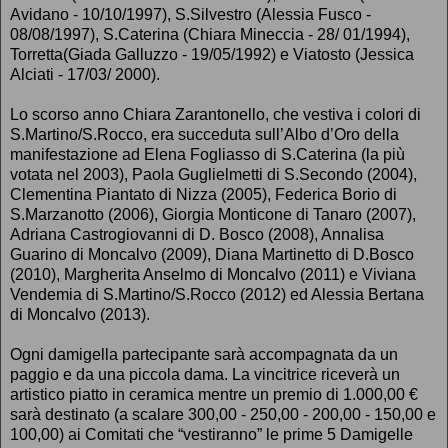
Avidano - 10/10/1997), S.Silvestro (Alessia Fusco -
08/08/1997), S.Caterina (Chiara Mineccia - 28/ 01/1994),
Torretta(Giada Galluzzo - 19/05/1992) e Viatosto (Jessica
Alciati - 17/03/ 2000).
Lo scorso anno Chiara Zarantonello, che vestiva i colori di
S.Martino/S.Rocco, era succeduta sull’Albo d’Oro della
manifestazione ad Elena Fogliasso di S.Caterina (la più
votata nel 2003), Paola Guglielmetti di S.Secondo (2004),
Clementina Piantato di Nizza (2005), Federica Borio di
S.Marzanotto (2006), Giorgia Monticone di Tanaro (2007),
Adriana Castrogiovanni di D. Bosco (2008), Annalisa
Guarino di Moncalvo (2009), Diana Martinetto di D.Bosco
(2010), Margherita Anselmo di Moncalvo (2011) e Viviana
Vendemia di S.Martino/S.Rocco (2012) ed Alessia Bertana
di Moncalvo (2013).
Ogni damigella partecipante sarà accompagnata da un
paggio e da una piccola dama. La vincitrice riceverà un
artistico piatto in ceramica mentre un premio di 1.000,00 €
sarà destinato (a scalare 300,00 - 250,00 - 200,00 - 150,00 e
100,00) ai Comitati che “vestiranno” le prime 5 Damigelle