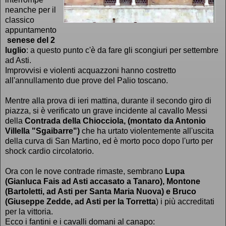
neanche per il
classico
appuntamento
senese del 2
luglio
: a questo punto c'è da fare gli scongiuri per settembre
ad Asti.
Improvvisi e violenti acquazzoni hanno costretto
all'annullamento due prove del Palio toscano.
Mentre alla prova di ieri mattina, durante il secondo giro di
piazza, si è verificato un grave incidente al cavallo Messi
della
Contrada della Chiocciola, (montato da Antonio
Villella "Sgaibarre")
che ha urtato violentemente all'uscita
della curva di San Martino, ed è morto poco dopo l'urto per
shock cardio circolatorio.
Ora con le nove contrade rimaste, sembrano
Lupa
(Gianluca Fais ad Asti accasato a Tanaro), Montone
(Bartoletti, ad Asti per Santa Maria Nuova) e Bruco
(Giuseppe Zedde, ad Asti per la Torretta
) i più accreditati
per la vittoria.
Ecco i fantini e i cavalli domani al canapo: