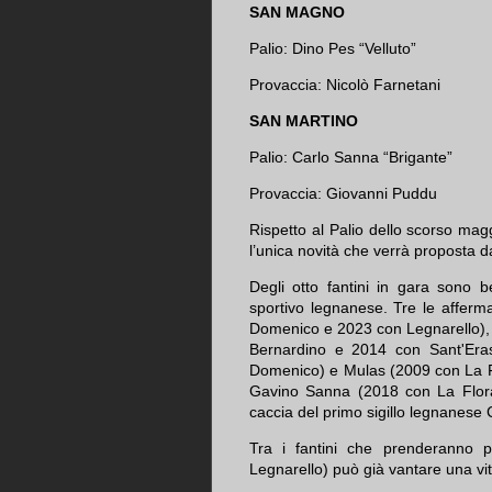
SAN MAGNO
Palio: Dino Pes “Velluto”
Provaccia: Nicolò Farnetani
SAN MARTINO
Palio: Carlo Sanna “Brigante”
Provaccia: Giovanni Puddu
Rispetto al Palio dello scorso mag
l’unica novità che verrà proposta d
Degli otto fantini in gara sono 
sportivo legnanese. Tre le afferm
Domenico e 2023 con Legnarello), 
Bernardino e 2014 con Sant'Er
Domenico) e Mulas (2009 con La Fl
Gavino Sanna (2018 con La Flor
caccia del primo sigillo legnanese 
Tra i fantini che prenderanno p
Legnarello) può già vantare una vit