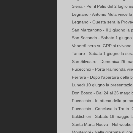
Siena - Per il Palio del 2 luglio es
Legnano - Antonio Mula vince la 
Legnano - Questa sera la Provac
San Marzanotto - Il 1 giugno la p
San Secondo - Sabato 1 giugno l
Venerdì sera su GRP si rivivono 
Tanaro - Sabato 1 giugno la sera
San Silvestro - Domenica 26 mag
Fucecchio - Porta Raimonda vince
Ferrara - Dopo l’apertura delle bus
Lunedì 10 giugno la presentazion
Don Bosco - Dal 24 al 26 maggio 
Fucecchio - In attesa della prima 
Fucecchio - Conclusa la Tratta. G
Baldichieri - Sabato 18 maggio la
Santa Maria Nuova - Nel weekend 
Monteroni - Nella giornata di cors