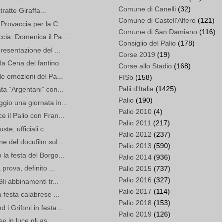
Comune di Canelli
(32)
tratte Giraffa...
Comune di Castell'Alfero
(121)
Provaccia per la C...
Comune di San Damiano
(116)
cia. Domenica il Pa...
Consiglio del Palio
(178)
resentazione del ...
Corse 2019
(19)
a Cena del fantino
Corse allo Stadio
(168)
le emozioni del Pa...
FISb
(158)
Palii d'Italia
(1425)
ta “Argentani” con...
Palio
(190)
gio una giornata in...
Palio 2010
(4)
 il Palio con Fran...
Palio 2011
(217)
te, ufficiali c...
Palio 2012
(237)
e del docufilm sul...
Palio 2013
(590)
la festa del Borgo...
Palio 2014
(936)
prova, definito ...
Palio 2015
(737)
Palio 2016
(327)
li abbinamenti tr...
Palio 2017
(114)
 festa calabrese ...
Palio 2018
(153)
i Grifoni in festa...
Palio 2019
(126)
e in luce gli as...