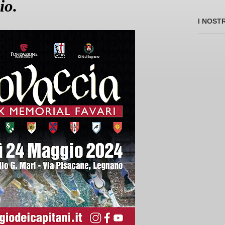
io.
I NOST