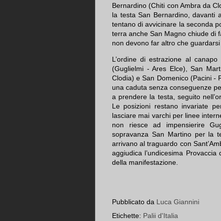
Bernardino (Chiti con Ambra da Clo
la testa San Bernardino, davanti
tentano di avvicinare la seconda p
terra anche San Magno chiude di f
non devono far altro che guardarsi l
L’ordine di estrazione al canapo
(Guglielmi - Ares Elce), San Mar
Clodia) e San Domenico (Pacini - R
una caduta senza conseguenze per 
a prendere la testa, seguito nell
Le posizioni restano invariate p
lasciare mai varchi per linee inte
non riesce ad impensierire Gug
sopravanza San Martino per la t
arrivano al traguardo con Sant’Ambr
aggiudica l’undicesima Provaccia de
della manifestazione.
Pubblicato da
Luca Giannini
Etichette:
Palii d'Italia