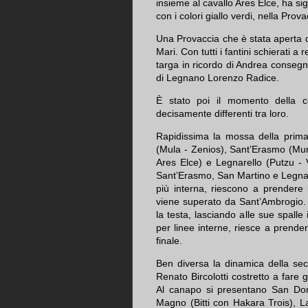
insieme al cavallo Ares Elce, ha sig
con i colori giallo verdi, nella Prov
Una Provaccia che è stata aperta
Mari. Con tutti i fantini schierati a 
targa in ricordo di Andrea conse
di Legnano Lorenzo Radice.
È stato poi il momento della c
decisamente differenti tra loro.
Rapidissima la mossa della prima
(Mula - Zenios), Sant’Erasmo (Mur
Ares Elce) e Legnarello (Putzu - V
Sant’Erasmo, San Martino e Legnarel
più interna, riescono a prendere 
viene superato da Sant’Ambrogio. 
la testa, lasciando alle sue spalle
per linee interne, riesce a prenders
finale.
Ben diversa la dinamica della sec
Renato Bircolotti costretto a fare g
Al canapo si presentano San Dome
Magno (Bitti con Hakara Trois), L