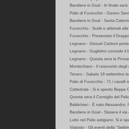
Bandiere in Goal - In finale sarà 
Palio di Fucecchio - Gavino San
Bandiere in Goal - Santa Caterina
Fucecchio - Scelti e abbinati alle
Fucecchio - Presentato il Drappo
Legnano - Giosuè Carboni porta 
Legnano - Guglielmi concede il b
Legnano - Questa sera la Provacc
Montechiaro - Il resoconto degli e
Tanaro - Sabato 18 settembre la
Palio di Fucecchio - 71 i cavalli isc
Cattedrale - Si è spento Beppe 
Questa sera il Consiglio del Pali
Baldichieri - È nato Alessandro, fi
Bandiere in Goal - Stasera il via 
Lutto nel Palio astigiano. Si è spe
Viatosto - Gli eventi della “Setti