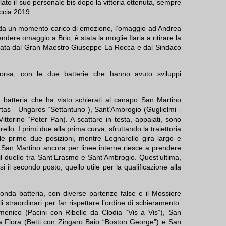
lato il suo personale bis dopo la vittoria ottenuta, sempre
accia 2019.
 da un momento carico di emozione, l’omaggio ad Andrea
rendere omaggio a Brio, è stata la moglie Ilaria a ritirare la
gnata dal Gran Maestro Giuseppe La Rocca e dal Sindaco
orsa, con le due batterie che hanno avuto sviluppi
 batteria che ha visto schierati al canapo San Martino
tas - Ungaros “Settantuno”), Sant’Ambrogio (Guglielmi -
ittorino “Peter Pan). A scattare in testa, appaiati, sono
lo. I primi due alla prima curva, sfruttando la traiettoria
le prime due posizioni, mentre Legnarello gira largo e
San Martino ancora per linee interne riesce a prendere
 il duello tra Sant’Erasmo e Sant’Ambrogio. Quest’ultima,
i il secondo posto, quello utile per la qualificazione alla
onda batteria, con diverse partenze false e il Mossiere
li straordinari per far rispettare l’ordine di schieramento.
nico (Pacini con Ribelle da Clodia “Vis a Vis”), San
a Flora (Betti con Zingaro Baio “Boston George”) e San