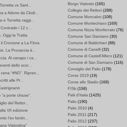
Borgo Viatosto
(165)
Torretta vs Sant...
Collegio dei Rettori
(288)
na e Adone da Clodi...
Comune Moncalvo
(108)
 e Torretta raggi...
Comune Montechiaro
(169)
 Contrade i 12 c...
Comune Nizza Monferrato
(76)
. Oggi la Tratta.
Comune San Damiano
(30)
il Crocione a La Flora
Comune di Baldichieri
(88)
Comune di Canelli
(32)
is. La Provaccia è...
Comune di Castell'Alfero
(121)
ia. Al canapo i ca...
Comune di San Damiano
(116)
venti dello scor...
Consiglio del Palio
(178)
 cena “#NO”. Ripren...
Corse 2019
(19)
ritti alle Pr...
Corse allo Stadio
(168)
Castrignanò
FISb
(158)
Palii d'Italia
(1425)
o “a porte chiuse”.
Palio
(190)
glio del Rettor...
Palio 2010
(4)
alla VII edizione
Palio 2011
(217)
nto l’ex fantin...
Palio 2012
(237)
mana Viatostina”