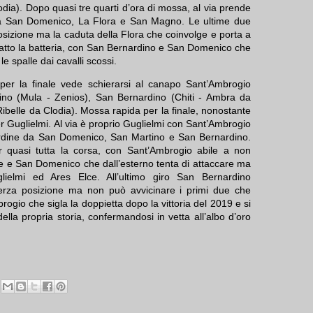
dia). Dopo quasi tre quarti d’ora di mossa, al via prende
 a San Domenico, La Flora e San Magno. Le ultime due
osizione ma la caduta della Flora che coinvolge e porta a
atto la batteria, con San Bernardino e San Domenico che
e spalle dai cavalli scossi.
 per la finale vede schierarsi al canapo Sant’Ambrogio
tino (Mula - Zenios), San Bernardino (Chiti - Ambra da
ibelle da Clodia). Mossa rapida per la finale, nonostante
Guglielmi. Al via è proprio Guglielmi con Sant’Ambrogio
’ordine da San Domenico, San Martino e San Bernardino.
er quasi tutta la corsa, con Sant’Ambrogio abile a non
rne e San Domenico che dall’esterno tenta di attaccare ma
lielmi ed Ares Elce. All’ultimo giro San Bernardino
erza posizione ma non può avvicinare i primi due che
ogio che sigla la doppietta dopo la vittoria del 2019 e si
lla propria storia, confermandosi in vetta all’albo d’oro