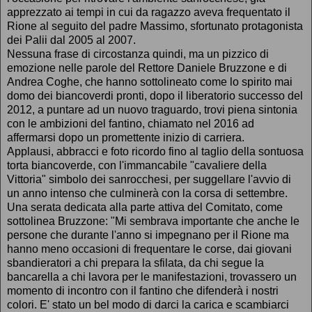
apprezzato ai tempi in cui da ragazzo aveva frequentato il
Rione al seguito del padre Massimo, sfortunato protagonista
dei Palii dal 2005 al 2007.
Nessuna frase di circostanza quindi, ma un pizzico di
emozione nelle parole del Rettore Daniele Bruzzone e di
Andrea Coghe, che hanno sottolineato come lo spirito mai
domo dei biancoverdi pronti, dopo il liberatorio successo del
2012, a puntare ad un nuovo traguardo, trovi piena sintonia
con le ambizioni del fantino, chiamato nel 2016 ad
affermarsi dopo un promettente inizio di carriera.
Applausi, abbracci e foto ricordo fino al taglio della sontuosa
torta biancoverde, con l'immancabile "cavaliere della
Vittoria" simbolo dei sanrocchesi, per suggellare l'avvio di
un anno intenso che culminerà con la corsa di settembre.
Una serata dedicata alla parte attiva del Comitato, come
sottolinea Bruzzone: "Mi sembrava importante che anche le
persone che durante l'anno si impegnano per il Rione ma
hanno meno occasioni di frequentare le corse, dai giovani
sbandieratori a chi prepara la sfilata, da chi segue la
bancarella a chi lavora per le manifestazioni, trovassero un
momento di incontro con il fantino che difenderà i nostri
colori. E' stato un bel modo di darci la carica e scambiarci