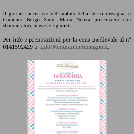
Il giorno successivo nell’ambito della stessa rassegna, il
Comitato Borgo Santa Maria Nuova presenzierà con
sbandieratori, musici e figuranti.
Per info e prenotazioni per la cena medievale al n°
0141592429 o
info@tenutamontemagno.it
.