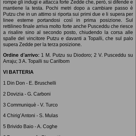
rompe gli indugi e attacca forte Zedde che, però, si difende e
mantiene la testa. Pochi metri dopo a cambiare passo è
Putzu che in un attimo si riporta sui primi due e li supera per
linee esterne portandosi così in prima posizione. Sul
rettilineo finale arriva molto forte anche Pusceddu che riesce
a risalire sino al secondo posto, chiudendo la corsa alle
spalle del vincitore Putzu e davanti a Topalli, che sul palo
supera Zedde per la terza posizione.
Ordine d’arrivo:
1 M. Putzu su Diodoro; 2 V. Pusceddu su
Arraju; 3 A. Topalli su Carilbom
VI BATTERIA
1 Din Don - E. Bruschelli
2 Dovizia - G. Carboni
3 Communiquè - V. Turco
4 Chirig’Antoni - S. Mulas
5 Brivido Baio - A. Coghe