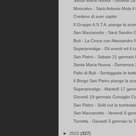
Santa Maria Nuova - Giovedì 26 g
Moncalvo - Sarà Antonio Mula il fa
Credevo di aver capito
Il Gruppo A.S.T.A. piange la sco
San Marzanotto - Sarà Sandro Ges
Buti - La Croce con Alessandro
Superprestige - Gli eventi ed il 
San Pietro - Sabato 21 gennaio 
Santa Maria Nuova - Domenica 22
Palio di Buti - Sorteggiate le batte
Il Borgo San Pietro piange la sc
Superprestige - Martedì 17 genna
Giovedì 19 gennaio Consiglio Com
San Pietro - Sold out la tombola
San Marzanotto - Venerdì 6 genna
Torretta - Giovedì 5 gennaio la T
►
2022
(327)