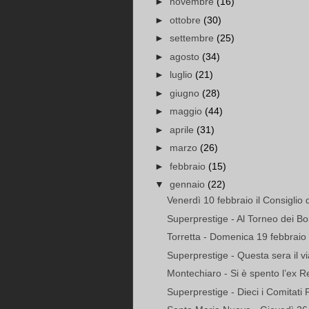
►
novembre
(16)
►
ottobre
(30)
►
settembre
(25)
►
agosto
(34)
►
luglio
(21)
►
giugno
(28)
►
maggio
(44)
►
aprile
(31)
►
marzo
(26)
►
febbraio
(15)
▼
gennaio
(22)
Venerdì 10 febbraio il Consiglio 
Superprestige - Al Torneo dei Bo
Torretta - Domenica 19 febbraio t
Superprestige - Questa sera il vi
Montechiaro - Si è spento l’ex R
Superprestige - Dieci i Comitati Pal