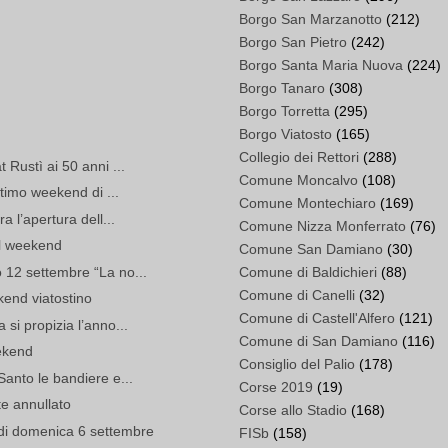
Borgo San Marzanotto
(212)
Borgo San Pietro
(242)
Borgo Santa Maria Nuova
(224)
Borgo Tanaro
(308)
Borgo Torretta
(295)
Borgo Viatosto
(165)
Collegio dei Rettori
(288)
 Rustì ai 50 anni ...
Comune Moncalvo
(108)
ltimo weekend di ...
Comune Montechiaro
(169)
 l’apertura dell...
Comune Nizza Monferrato
(76)
l weekend
Comune San Damiano
(30)
 12 settembre “La no...
Comune di Baldichieri
(88)
Comune di Canelli
(32)
kend viatostino
Comune di Castell'Alfero
(121)
si propizia l’anno...
Comune di San Damiano
(116)
eekend
Consiglio del Palio
(178)
anto le bandiere e...
Corse 2019
(19)
nte annullato
Corse allo Stadio
(168)
di domenica 6 settembre
FISb
(158)