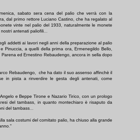
menica, sabato sera cena del palio che verrà con la
ra, dal primo rettore Luciano Castino, che ha regalato al
onete vinte nel palio del 1933, naturalmente le monete
ostri antenati paliofili...
egli addetti ai lavori negli anni della preparazione al palio
 e Pinuccia, a quelli della prima ora, Ermenegildo Bello,
ico Parena ed Ernestino Rebaudengo, ancora in sella dopo
marco Rebaudengo, che ha dato il suo assenso affinchè il
 in pista a rinverdire le gesta degli antenati, come
 Angelo e Beppe Tirone e Nazario Tirico, con un prologo
resi del tambass, in quanto montechiaro è risaputo da
oni del tambass...
 alla sala costumi del comitato palio, ha chiuso alla grande
anno."