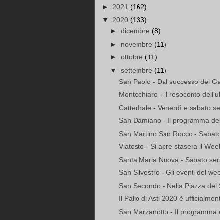
►
2021
(162)
▼
2020
(133)
►
dicembre
(8)
►
novembre
(11)
►
ottobre
(11)
▼
settembre
(11)
San Paolo - Dal successo del Gat
Montechiaro - Il resoconto dell'u
Cattedrale - Venerdì e sabato sera
San Damiano - Il programma de
San Martino San Rocco - Sabato
Viatosto - Si apre stasera il Wee
Santa Maria Nuova - Sabato sera 
San Silvestro - Gli eventi del w
San Secondo - Nella Piazza del S
Il Palio di Asti 2020 è ufficialme
San Marzanotto - Il programma 