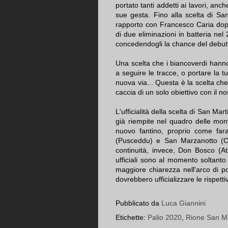
portato tanti addetti ai lavori, an
sue gesta. Fino alla scelta di Sa
rapporto con Francesco Caria dopo
di due eliminazioni in batteria ne
concedendogli la chance del debutto
Una scelta che i biancoverdi hanno 
a seguire le tracce, o portare la 
nuova via... Questa è la scelta che
caccia di un solo obiettivo con il 
L'ufficialità della scelta di San M
già riempite nel quadro delle mon
nuovo fantino, proprio come fa
(Pusceddu) e San Marzanotto (Che
continuità, invece, Don Bosco (A
ufficiali sono al momento soltanto
maggiore chiarezza nell'arco di p
dovrebbero ufficializzare le rispetti
Pubblicato da
Luca Giannini
Etichette:
Palio 2020
,
Rione San M