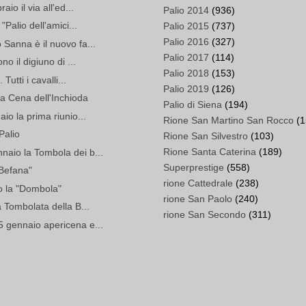
io il via all'ed...
Palio 2014
(936)
Palio dell'amici...
Palio 2015
(737)
Palio 2016
(327)
Sanna è il nuovo fa...
Palio 2017
(114)
o il digiuno di ...
Palio 2018
(153)
utti i cavalli...
Palio 2019
(126)
la Cena dell'Inchioda
Palio di Siena
(194)
io la prima riunio...
Rione San Martino San Rocco
(1
Palio
Rione San Silvestro
(103)
Rione Santa Caterina
(189)
aio la Tombola dei b...
Superprestige
(558)
 Befana"
rione Cattedrale
(238)
o la "Dombola"
rione San Paolo
(240)
 Tombolata della B...
rione San Secondo
(311)
 gennaio apericena e...