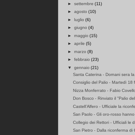
►
settembre
(11)
►
agosto
(10)
►
luglio
(6)
►
giugno
(4)
►
maggio
(15)
►
aprile
(5)
►
marzo
(8)
►
febbraio
(23)
▼
gennaio
(21)
Santa Caterina - Domani sera la 
Consiglio del Palio - Martedì 18 f
Nizza Monferrato - Fabio Covello 
Don Bosco - Rinviato il "Palio del
Castell’Alfero - Ufficiale la riconf
San Paolo - Gli oro-rosso hanno 
Collegio dei Rettori - Ufficiali le 
San Pietro - Dalla riconferma di 