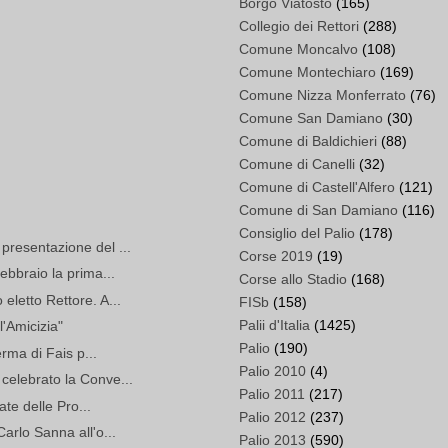
Borgo Viatosto
(165)
Collegio dei Rettori
(288)
Comune Moncalvo
(108)
Comune Montechiaro
(169)
Comune Nizza Monferrato
(76)
Comune San Damiano
(30)
Comune di Baldichieri
(88)
Comune di Canelli
(32)
Comune di Castell'Alfero
(121)
Comune di San Damiano
(116)
Consiglio del Palio
(178)
presentazione del ...
Corse 2019
(19)
ebbraio la prima...
Corse allo Stadio
(168)
eletto Rettore. A...
FISb
(158)
Palii d'Italia
(1425)
l'Amicizia"
Palio
(190)
erma di Fais p...
Palio 2010
(4)
celebrato la Conve...
Palio 2011
(217)
date delle Pro...
Palio 2012
(237)
Carlo Sanna all'o...
Palio 2013
(590)