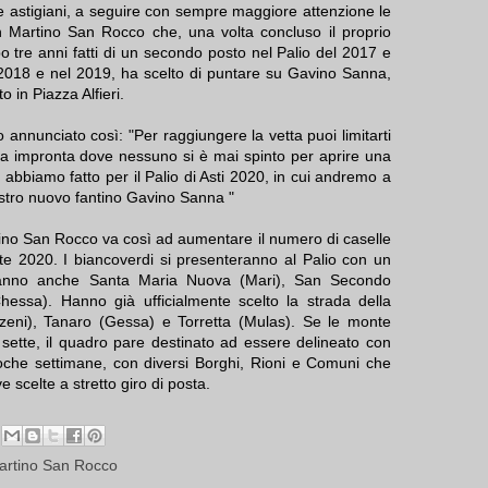
che astigiani, a seguire con sempre maggiore attenzione le
n Martino San Rocco che, una volta concluso il proprio
 tre anni fatti di un secondo posto nel Palio del 2017 e
l 2018 e nel 2019, ha scelto di puntare su Gavino Sanna,
 in Piazza Alfieri.
annunciato così: "Per raggiungere la vetta puoi limitarti
tua impronta dove nessuno si è mai spinto per aprire una
 abbiamo fatto per il Palio di Asti 2020, in cui andremo a
nostro nuovo fantino Gavino Sanna "
artino San Rocco va così ad aumentare il numero di caselle
te 2020. I biancoverdi si presenteranno al Palio con un
ranno anche Santa Maria Nuova (Mari), San Secondo
ssa). Hanno già ufficialmente scelto la strada della
tzeni), Tanaro (Gessa) e Torretta (Mulas). Se le monte
 sette, il quadro pare destinato ad essere delineato con
oche settimane, con diversi Borghi, Rioni e Comuni che
ve scelte a stretto giro di posta.
artino San Rocco