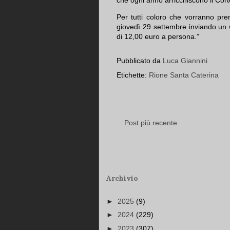
che ogni anno arricchiscono il Cor
Per tutti coloro che vorranno pre
giovedì 29 settembre inviando un 
di 12,00 euro a persona.”
Pubblicato da
Luca Giannini
Etichette:
Rione Santa Caterina
Post più recente
Archivio
►
2025
(9)
►
2024
(229)
►
2023
(307)