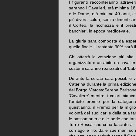
I figuranti racconteranno attrave
saranno i Cavalieri, età minima 18 
e le Dame, età minima 40 anni, che 
più diversi colori, senza dimenticar
il Corteo, la ricchezza e il pres
banchieri, in epoca medioevale.
La giuria sarà composta da espert
quello finale. Il restante 30% sarà i
Chi otterrà la votazione più alta
organizzatore un abito da cavaliere
costumi saranno realizzati dal ‘Lab
Durante la serata sarà possibile v
Caterina durante la prima edizione
del Borgo ViatostoSerena Barisone
‘Cavaliere’ mentre i colori bian
l’ambito premio per la categori
quest’anno, il Premio per la migli
volontà dei suoi cari e della sua fa
le passamanerie e le perle che tan
Torre Rossa che ci ha lasciato a
con ago e filo, dalle sue mani sono