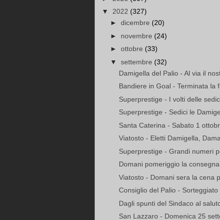
▼
2022
(327)
►
dicembre
(20)
►
novembre
(24)
►
ottobre
(33)
▼
settembre
(32)
Damigella del Palio - Al via il no
Bandiere in Goal - Terminata la f
Superprestige - I volti delle sedi
Superprestige - Sedici le Damigel
Santa Caterina - Sabato 1 ottobre
Viatosto - Eletti Damigella, Dama
Superprestige - Grandi numeri pe
Domani pomeriggio la consegna a
Viatosto - Domani sera la cena per
Consiglio del Palio - Sorteggiato l’
Dagli spunti del Sindaco al saluto
San Lazzaro - Domenica 25 settem