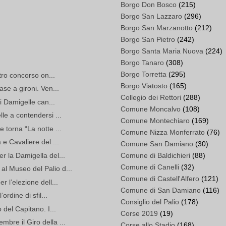
Borgo Don Bosco
(215)
Borgo San Lazzaro
(296)
Borgo San Marzanotto
(212)
Borgo San Pietro
(242)
Borgo Santa Maria Nuova
(224)
Borgo Tanaro
(308)
Borgo Torretta
(295)
stro concorso on...
Borgo Viatosto
(165)
ase a gironi. Ven...
Collegio dei Rettori
(288)
ci Damigelle can...
Comune Moncalvo
(108)
le a contendersi ...
Comune Montechiaro
(169)
 torna “La notte ...
Comune Nizza Monferrato
(76)
 e Cavaliere del ...
Comune San Damiano
(30)
r la Damigella del...
Comune di Baldichieri
(88)
Comune di Canelli
(32)
l Museo del Palio d...
Comune di Castell'Alfero
(121)
 l’elezione dell...
Comune di San Damiano
(116)
ordine di sfil...
Consiglio del Palio
(178)
 del Capitano. I...
Corse 2019
(19)
bre il Giro della ...
Corse allo Stadio
(168)