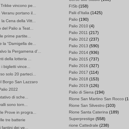
 Trikke vincono pe...
FISb
(158)
Palii d'Italia
(1425)
 Veranu portano il...
Palio
(190)
a Cena della Vitt...
Palio 2010
(4)
 del Palio a Teat...
Palio 2011
(217)
le prime partite...
Palio 2012
(237)
e la “Damigella de...
Palio 2013
(590)
lvo la Pergamena d’...
Palio 2014
(936)
 della lotteria ...
Palio 2015
(737)
Palio 2016
(327)
biglietti vince...
Palio 2017
(114)
so solo 20 parteci...
Palio 2018
(153)
del Borgo San Lazzaro
Palio 2019
(126)
Palio 2022
Palio di Siena
(194)
ntativo di sche...
Rione San Martino San Rocco
(1
alli sono torn...
Rione San Silvestro
(103)
Rione Santa Caterina
(189)
le Prove in progra...
Superprestige
(558)
le tre batterie
rione Cattedrale
(238)
 fantini dei ve...