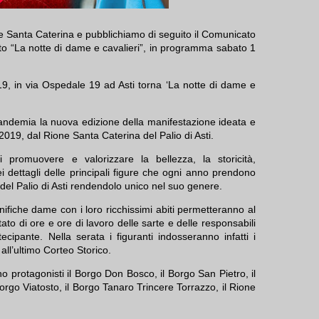
e Santa Caterina e pubblichiamo di seguito il Comunicato
to “La notte di dame e cavalieri”, in programma sabato 1
19, in via Ospedale 19 ad Asti torna ‘La notte di dame e
pandemia la nuova edizione della manifestazione ideata e
2019, dal Rione Santa Caterina del Palio di Asti.
i promuovere e valorizzare la bellezza, la storicità,
ei dettagli delle principali figure che ogni anno prendono
del Palio di Asti rendendolo unico nel suo genere.
gnifiche dame con i loro ricchissimi abiti permetteranno al
ltato di ore e ore di lavoro delle sarte e delle responsabili
ecipante. Nella serata i figuranti indosseranno infatti i
ll’ultimo Corteo Storico.
 protagonisti il Borgo Don Bosco, il Borgo San Pietro, il
rgo Viatosto, il Borgo Tanaro Trincere Torrazzo, il Rione