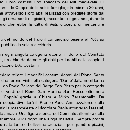
rso i loro costumi uno spaccato dell’Asti medievale. Ci
anni, le Coppie delle nobili famiglie, età minima 30 anni,
attraverso i loro abiti realizzati con pregiate stoffe dai
e gli ornamenti e i gioielli, raccontano ogni anno, durante
tigio che ebbe la Città di Asti, crocevia di mercanti e
i del mondo del Palio il cui giudizio peserà al 70% su
l pubblico in sala a deciderlo.
 in ogni singola categoria otterrà in dono dal Comitato
, un abito da dama e gli abiti per i nobili della coppia. I
oratorio D.V. Costumi’.
edere sfilare i magnifici costumi donati dal Rione Santa
 che furono vinti nella categoria ‘Dame’ dalla nobildonna
, da Paolo Bellone del Borgo San Pietro per la categoria
co e verdi del Rione San Martino San Rocco ottennero
a ‘Coppia’ grazie a Chiara e Mirko Zarantonello. Da
or coppia diventerà il ‘Premio Paola Ammazzalorso’ dalla
miglia rossoceleste di ricordare Paola attraverso i tessuti,
to amava. Una figura storica del Comitato all’ombra della
 dicembre 2021 dopo una lunga malattia. Sempre pronta
 nate tante e bellissime creazioni, per grandi e piccini,