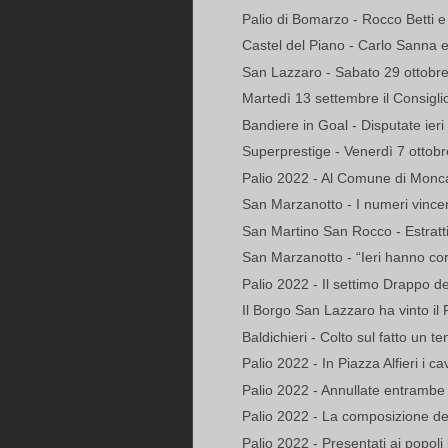
Palio di Bomarzo - Rocco Betti e
Castel del Piano - Carlo Sanna e
San Lazzaro - Sabato 29 ottobre l
Martedì 13 settembre il Consiglio
Bandiere in Goal - Disputate ieri 
Superprestige - Venerdì 7 ottobr
Palio 2022 - Al Comune di Monca
San Marzanotto - I numeri vincenti
San Martino San Rocco - Estratti i 
San Marzanotto - “Ieri hanno cor
Palio 2022 - Il settimo Drappo 
Il Borgo San Lazzaro ha vinto il 
Baldichieri - Colto sul fatto un te
Palio 2022 - In Piazza Alfieri i cav
Palio 2022 - Annullate entrambe 
Palio 2022 - La composizione del
Palio 2022 - Presentati ai popoli i