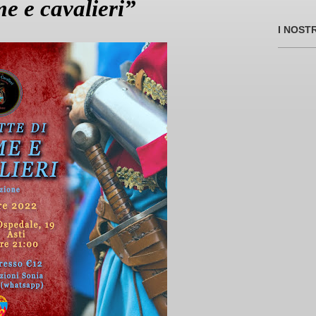
e e cavalieri”
I NOST