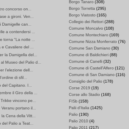
Borgo Tanaro
(308)
Borgo Torretta
(295)
stro concorso on...
Borgo Viatosto
(165)
ase a gironi. Ven...
Collegio dei Rettori
(288)
ci Damigelle can...
Comune Moncalvo
(108)
le a contendersi ...
Comune Montechiaro
(169)
 torna “La notte ...
Comune Nizza Monferrato
(76)
 e Cavaliere del ...
Comune San Damiano
(30)
r la Damigella del...
Comune di Baldichieri
(88)
Comune di Canelli
(32)
l Museo del Palio d...
Comune di Castell'Alfero
(121)
 l’elezione dell...
Comune di San Damiano
(116)
ordine di sfil...
Consiglio del Palio
(178)
 del Capitano. I...
Corse 2019
(19)
bre il Giro della ...
Corse allo Stadio
(168)
 Trikke vincono pe...
FISb
(158)
Palii d'Italia
(1425)
 Veranu portano il...
Palio
(190)
a Cena della Vitt...
Palio 2010
(4)
 del Palio a Teat...
Palio 2011
(217)