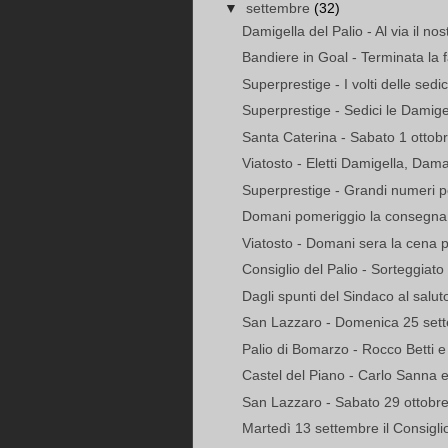
▼
settembre
(32)
Damigella del Palio - Al via il no
Bandiere in Goal - Terminata la f
Superprestige - I volti delle sedi
Superprestige - Sedici le Damigel
Santa Caterina - Sabato 1 ottobre
Viatosto - Eletti Damigella, Dama
Superprestige - Grandi numeri pe
Domani pomeriggio la consegna a
Viatosto - Domani sera la cena per
Consiglio del Palio - Sorteggiato l’
Dagli spunti del Sindaco al saluto
San Lazzaro - Domenica 25 settem
Palio di Bomarzo - Rocco Betti e
Castel del Piano - Carlo Sanna e
San Lazzaro - Sabato 29 ottobre l
Martedì 13 settembre il Consiglio