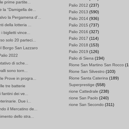
le prime partite...
Palio 2012
(237)
e la “Damigella de...
Palio 2013
(590)
lvo la Pergamena d’...
Palio 2014
(936)
 della lotteria ...
Palio 2015
(737)
Palio 2016
(327)
biglietti vince...
Palio 2017
(114)
so solo 20 parteci...
Palio 2018
(153)
del Borgo San Lazzaro
Palio 2019
(126)
Palio 2022
Palio di Siena
(194)
ntativo di sche...
Rione San Martino San Rocco
(1
alli sono torn...
Rione San Silvestro
(103)
Rione Santa Caterina
(189)
le Prove in progra...
Superprestige
(558)
le tre batterie
rione Cattedrale
(238)
 fantini dei ve...
rione San Paolo
(240)
terinarie. Due i...
rione San Secondo
(311)
do il Mercatino de...
imento dello stra...