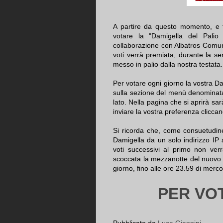
A partire da questo momento, e f
votare la "Damigella del Palio
collaborazione con Albatros Comun
voti verrà premiata, durante la se
messo in palio dalla nostra testata.
Per votare ogni giorno la vostra Da
sulla sezione del menù denominata 
lato. Nella pagina che si aprirà sar
inviare la vostra preferenza clicca
Si ricorda che, come consuetudin
Damigella da un solo indirizzo IP a
voti successivi al primo non ver
scoccata la mezzanotte del nuovo 
giorno, fino alle ore 23.59 di merco
PER VO
Pubblicato da
Luca Giannini