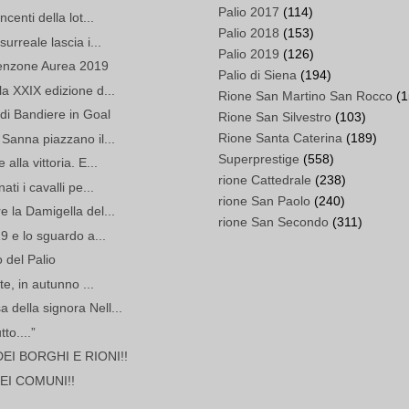
Palio 2017
(114)
centi della lot...
Palio 2018
(153)
urreale lascia i...
Palio 2019
(126)
Tenzone Aurea 2019
Palio di Siena
(194)
la XXIX edizione d...
Rione San Martino San Rocco
(1
 di Bandiere in Goal
Rione San Silvestro
(103)
Rione Santa Caterina
(189)
 Sanna piazzano il...
Superprestige
(558)
alla vittoria. E...
rione Cattedrale
(238)
ti i cavalli pe...
rione San Paolo
(240)
e la Damigella del...
rione San Secondo
(311)
19 e lo sguardo a...
 del Palio
te, in autunno ...
della signora Nell...
tto....”
EI BORGHI E RIONI!!
DEI COMUNI!!