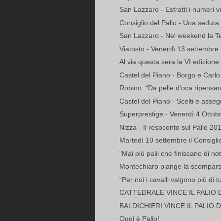
San Lazzaro - Estratti i numeri vin
Consiglio del Palio - Una seduta s
San Lazzaro - Nel weekend la 
Viatosto - Venerdì 13 settembre 
Al via questa sera la VI edizione
Castel del Piano - Borgo e Carlo
Robino: “Da pelle d’oca ripensare 
Castel del Piano - Scelti e assegna
Superprestige - Venerdì 4 Ottobr
Nizza - Il resoconto sul Palio 20
Martedì 10 settembre il Consiglio
"Mai più palii che finiscano di not
Montechiaro piange la scomparsa 
“Per noi i cavalli valgono più di tu
CATTEDRALE VINCE IL PALIO D
BALDICHIERI VINCE IL PALIO 
Oggi è Palio!