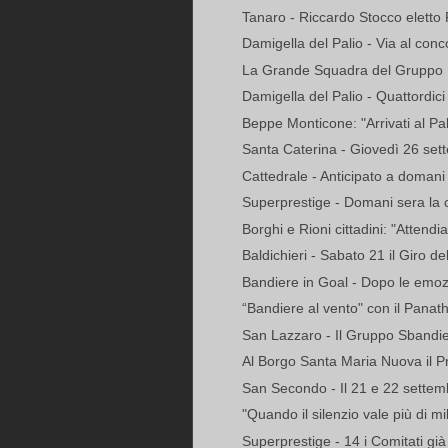
Tanaro - Riccardo Stocco eletto 
Damigella del Palio - Via al conc
La Grande Squadra del Gruppo Mil
Damigella del Palio - Quattordici 
Beppe Monticone: "Arrivati al Pali
Santa Caterina - Giovedì 26 settem
Cattedrale - Anticipato a domani 
Superprestige - Domani sera la ch
Borghi e Rioni cittadini: "Attendi
Baldichieri - Sabato 21 il Giro dell
Bandiere in Goal - Dopo le emozi
“Bandiere al vento" con il Panath
San Lazzaro - Il Gruppo Sbandier
Al Borgo Santa Maria Nuova il 
San Secondo - Il 21 e 22 settemb
"Quando il silenzio vale più di mil
Superprestige - 14 i Comitati già i