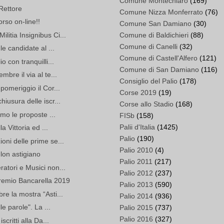
Comune Montechiaro
(169)
Rettore
Comune Nizza Monferrato
(76)
orso on-line!!
Comune San Damiano
(30)
itia Insignibus Ci...
Comune di Baldichieri
(88)
Comune di Canelli
(32)
le candidate al ...
Comune di Castell'Alfero
(121)
o con tranquilli...
Comune di San Damiano
(116)
bre il via al te...
Consiglio del Palio
(178)
pomeriggio il Cor...
Corse 2019
(19)
iusura delle iscr...
Corse allo Stadio
(168)
amo le proposte ...
FISb
(158)
Palii d'Italia
(1425)
a Vittoria ed ...
Palio
(190)
oni delle prime se...
Palio 2010
(4)
lon astigiano
Palio 2011
(217)
atori e Musici non...
Palio 2012
(237)
Premio Bancarella 2019
Palio 2013
(590)
re la mostra “Asti...
Palio 2014
(936)
le parole". La ...
Palio 2015
(737)
Palio 2016
(327)
scritti alla Da...